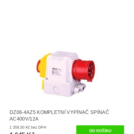
Switch DKLD DZ04-2 4P AC250V / 10 (10) A IP55
Przełącznik DKLD DZ04-2 4P AC250V / 10 (10) A IP55
DZ08-4AZ5 KOMPLETNÍ VYPÍNAČ SPÍNAČ
AC400V/12A
1 359,50 Kč bez DPH