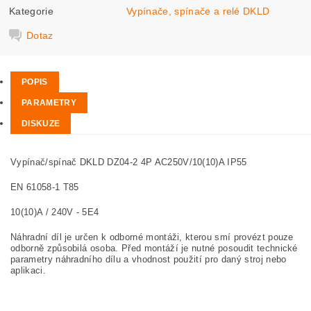
Kategorie
Vypínače, spínače a relé DKLD
Dotaz
POPIS
PARAMETRY
DISKUZE
Vypínač/spínač DKLD DZ04-2 4P AC250V/10(10)A IP55
EN 61058-1 T85
10(10)A / 240V - 5E4
Náhradní díl je určen k odborné montáži, kterou smí provézt pouze
odborně způsobilá osoba. Před montáží je nutné posoudit technické
parametry náhradního dílu a vhodnost použití pro daný stroj nebo
aplikaci.
Schalter DKLD DZ04-2 4P AC250V / 10 (10) A IP55