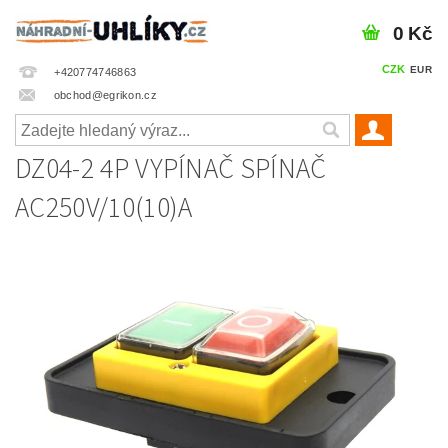
0 Kč
CZK
EUR
+420774746863
obchod@egrikon.cz
DZ04-2 4P VYPÍNAČ SPÍNAČ
AC250V/10(10)A