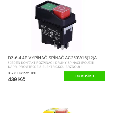
DZ-6-4 4P VYPÍNAČ SPÍNAČ AC250V/16(12)A
! JEDEN KONTAKT ROZPÍNACÍ, DRUHÝ SPÍNACÍ (POUŽITÍ
NAPŘ. PRO STROJE S ELEKTRICKOU BRZDOU) !
362,81 Kč bez DPH
439 Kč