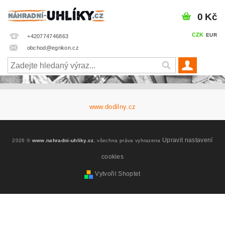
0 Kč
CZK
EUR
+420774746863
obchod@egrikon.cz
www.dodilny.cz
Upravit nastavení
2026 ©
www.nahradni-uhliky.cz
, všechna práva vyhrazena
cookies
Vytvořil Shoptet