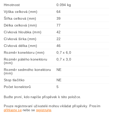
Hmotnost
0.094 kg
Výška celková (mm)
64
Šířka celková (mm)
39
Délka celková (mm)
77
Cívková hloubka (mm)
42
Cívková šírka (mm)
22
Cívková délka (mm)
46
Rozměr konektoru (mm)
0,7 x 6,0
Rozměr pátého konektoru
0,7 x 3,0
(mm)
Rozměr sedmého konektoru
NE
(mm)
Stop tlačítko
NE
Počet konektorů
5
Buďte první, kdo napíše příspěvek k této položce.
Pouze registrovaní uživatelé mohou vkládat příspěvky. Prosím
přihlaste se
nebo se
registrujte
.