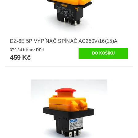
DZ-6E 5P VYPÍNAČ SPÍNAČ AC250V/16(15)A
379,34 Kč bez DPH
459 Kč