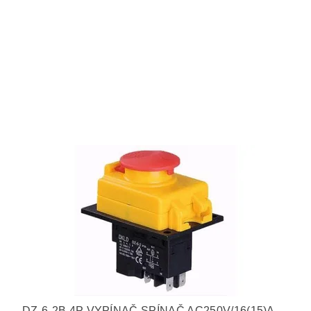
Przełącznik DKLD DZ-6F 5P AC250V / 16 (15) A IP55
Schalter DKLD DZ-6F 5P AC250V / 16 (15) A IP55
Switch DKLD DZ-6F 5P AC250V / 16 (15) A IP55
DZ-6-2B 4P VYPÍNAČ SPÍNAČ AC250V/16(15)A