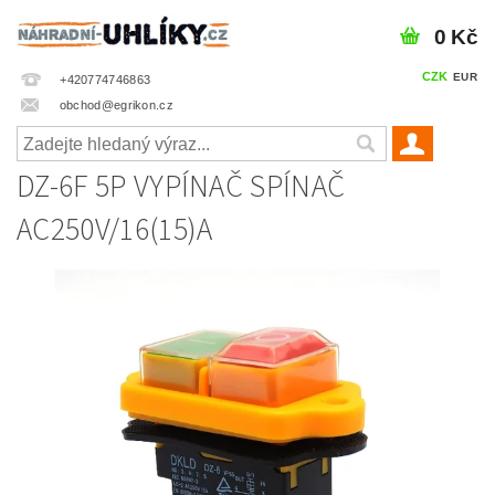
0 Kč
CZK
EUR
+420774746863
obchod@egrikon.cz
DZ-6F 5P VYPÍNAČ SPÍNAČ
AC250V/16(15)A