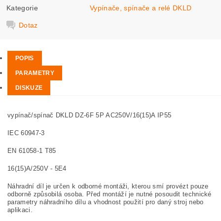
Kategorie
Vypínače, spínače a relé DKLD
Dotaz
POPIS
PARAMETRY
DISKUZE
vypínač/spínač DKLD DZ-6F 5P AC250V/16(15)A IP55
IEC 60947-3
EN 61058-1 T85
16(15)A/250V - 5E4
Náhradní díl je určen k odborné montáži, kterou smí provézt pouze
odborně způsobilá osoba. Před montáží je nutné posoudit technické
parametry náhradního dílu a vhodnost použití pro daný stroj nebo
aplikaci.