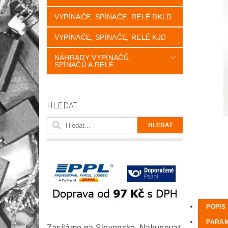
VYPÍNAČE, SPÍNAČE, RELÉ DKLD
VYPÍNAČE, SPÍNAČE, RELÉ KJD
NÁHRADY VYPÍNAČŮ,
SPÍNAČŮ A RELÉ
HLEDAT
POPIS
PARA
Zasíláme na Slovensko. Nakupovat