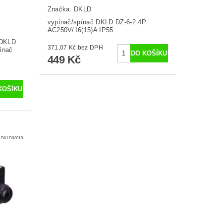
Značka:
DKLD
vypínač/spínač DKLD DZ-6-2 4P
AC250V/16(15)A IP55
 DKLD
371,07 Kč bez DPH
ínač
449 Kč
:
DKLD08010