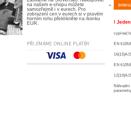
na našem e-shopu můžete
DISKU
samozřejmě i v eurech. Pro
zobrazení cen v eurech si v pravém
horním rohu překlikněte na ikonku
! Jeden
EUR.
vypínač/
PŘIJÍMÁME ONLINE PLATBY
EN 61058
16(15)A/
EN 61058
12(10)A/
Náhradní 
parametry
Switch D
Schalter
Przełącz