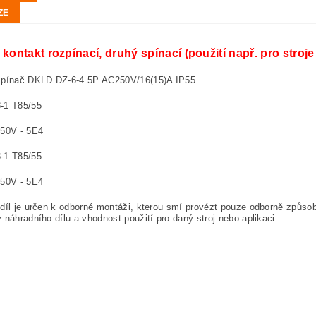
ZE
 kontakt rozpínací, druhý spínací (použití např. pro stroje
spínač DKLD DZ-6-4 5P AC250V/16(15)A IP55
-1 T85/55
250V - 5E4
-1 T85/55
250V - 5E4
díl je určen k odborné montáži, kterou smí provézt pouze odborně způsob
 náhradního dílu a vhodnost použití pro daný stroj nebo aplikaci.
KLD DZ-6-4 5P AC250V / 16 (15) A IP55
 DKLD DZ-6-4 5P AC250V / 16 (15) A IP55
nik DKLD DZ-6-4 5P AC250V / 16 (15) A IP55