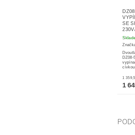
DZ08
VYPÍ
SE S
230V
Sklad
Značk
Dvoutl
DZ08-5
vypína
cívko
1 6
POD