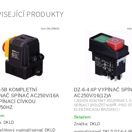
ISEJÍCÍ PRODUKTY
Kód:
DKLD08013
Kód
-5B KOMPLETNÍ
DZ-6-4 4P VYPÍNAČ SPÍ
NAČ SPÍNAČ AC250V/16A
AC250V/16(12)A
! JEDEN KONTAKT ROZPÍNACÍ, 
PÍNACÍ CÍVKOU
SPÍNACÍ (POUŽITÍ NAPŘ. PRO S
/50HZ
ELEKTRICKOU BRZDOU) !
em
Skladem
a:
DKLD
Značka:
DKLD
ačítkový vypínač/spínač DKLD
vypínač/spínač DKLD DZ-6-4 4