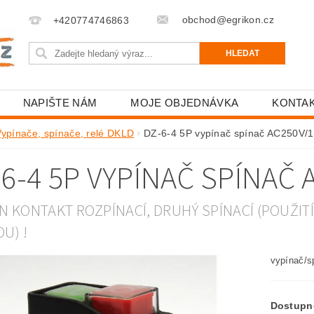
obchod@egrikon.cz
+420774746863
NAPIŠTE NÁM
MOJE OBJEDNÁVKA
KONTA
Vypínače, spínače, relé DKLD
DZ-6-4 5P vypínač spínač AC250V/
-6-4 5P VYPÍNAČ SPÍNAČ 
EN KONTAKT ROZPÍNACÍ, DRUHÝ SPÍNACÍ (POUŽIT
U) !
vypínač/s
Dostupn