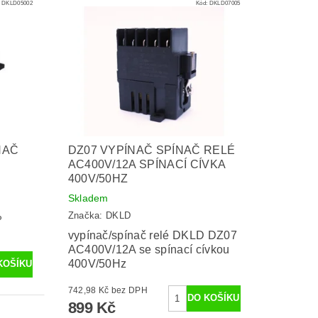
:
DKLD05002
Kód:
DKLD07005
NAČ
DZ07 VYPÍNAČ SPÍNAČ RELÉ
AC400V/12A SPÍNACÍ CÍVKA
400V/50HZ
Skladem
Značka:
DKLD
P
vypínač/spínač relé DKLD DZ07
AC400V/12A se spínací cívkou
400V/50Hz
742,98 Kč bez DPH
899 Kč