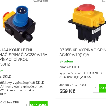
Kód:
DKLD08002
Kód
-1A4 KOMPLETNÍ
DZ05B 6P VYPÍNAČ SPÍ
NAČ SPÍNAČ AC230V/16A
AC400V/10(10)A
PÍNACÍ CÍVKOU
Skladem
/50HZ
Značka:
DKLD
em
vypínač/spínač DKLD DZ05B 6
a:
DKLD
AC400V/10(10)A IP55
ačítkový vypínač/spínač DKLD
461,98 Kč bez DPH
A4 kompletní vypínač/spínač
559 Kč
/16A se spínací cívkou
50Hz
1 359,50 Kč bez DPH