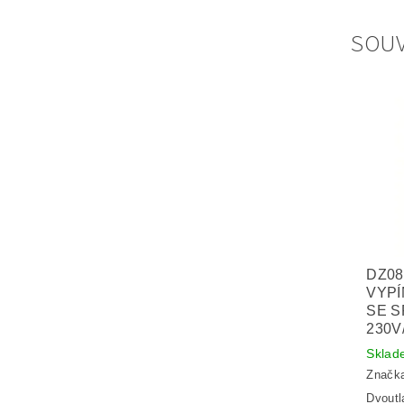
SOUV
DZ08
VYPÍ
SE S
230V
Sklad
Značk
Dvoutl