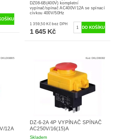
DZ08-6B(400V) kompletní
vypínač/spínač AC400V/12A se spínací
cívkou 400V/50Hz
1 359,50 Kč bez DPH
1 645 Kč
:
DKLD08005
Kód:
DKLD06002
DZ-6-2A 4P VYPÍNAČ SPÍNAČ
V/12A
AC250V/16(15)A
Skladem