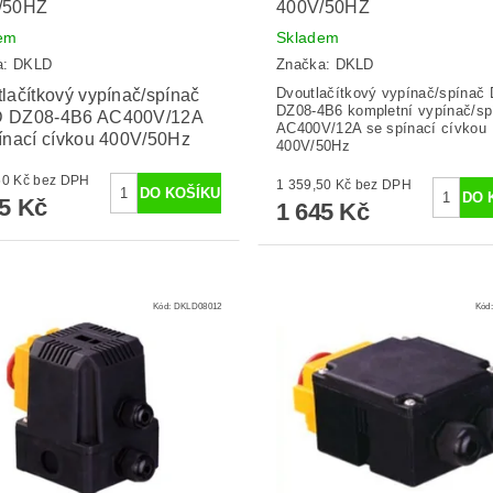
/50HZ
400V/50HZ
em
Skladem
a:
DKLD
Značka:
DKLD
Dvoutlačítkový vypínač/spínač
lačítkový vypínač/spínač
DZ08-4B6 kompletní vypínač/sp
 DZ08-4B6 AC400V/12A
AC400V/12A se spínací cívkou
ínací cívkou 400V/50Hz
400V/50Hz
1 359,50 Kč bez DPH
1 359,50 Kč bez DPH
45 Kč
1 645 Kč
Kód:
DKLD08012
Kód