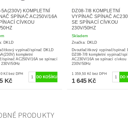
-5A(230V) KOMPLETNÍ
DZ08-7/8 KOMPLETNÍ
NAČ SPÍNAČ AC250V/16A
VYPÍNAČ SPÍNAČ AC230
PÍNACÍ CÍVKOU
SE SPÍNACÍ CÍVKOU
/50HZ
230V/50HZ
em
Skladem
a:
DKLD
Značka:
DKLD
ačítkový vypínač/spínač DKLD
Dvoutlačítkový vypínač/spínač
A(230V) kompletní
DZ08-7/8 kompletní vypínač/sp
č/spínač AC250V/16A se spínací
AC230V/16A se spínací cívkou
u 230V/50Hz
230V/50Hz
1 359,50 Kč bez DPH
1 359,50 Kč bez DPH
45 Kč
1 645 Kč
OBNÉ PRODUKTY