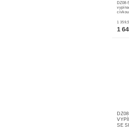
DZ08-5
vypína
cívko
1 6
DZ08
VYPÍ
SE S