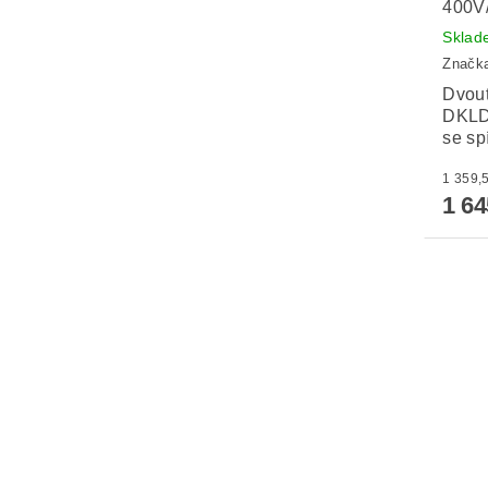
400V
Sklad
Značk
Dvout
DKLD
se sp
1 6