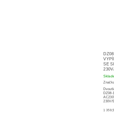
DZ08
VYPÍ
SE S
230V
Sklad
Značk
Dvoutl
DZ08-1
AC230V
230V/