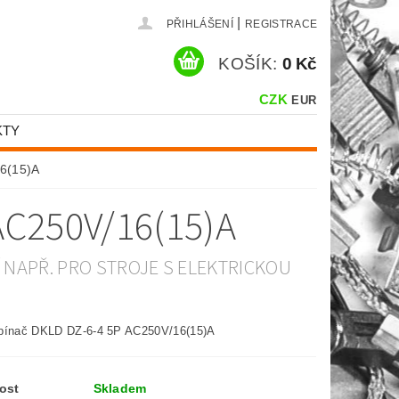
|
PŘIHLÁŠENÍ
REGISTRACE
KOŠÍK:
0 Kč
CZK
EUR
KTY
16(15)A
AC250V/16(15)A
Í NAPŘ. PRO STROJE S ELEKTRICKOU
pínač DKLD DZ-6-4 5P AC250V/16(15)A
ost
Skladem