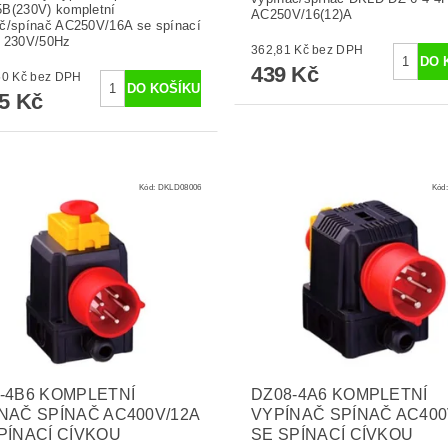
B(230V) kompletní
AC250V/16(12)A
č/spínač AC250V/16A se spínací
u 230V/50Hz
362,81 Kč bez DPH
439 Kč
1 359,50 Kč bez DPH
45 Kč
Kód:
DKLD08006
Kód
-4B6 KOMPLETNÍ
DZ08-4A6 KOMPLETNÍ
NAČ SPÍNAČ AC400V/12A
VYPÍNAČ SPÍNAČ AC400
PÍNACÍ CÍVKOU
SE SPÍNACÍ CÍVKOU