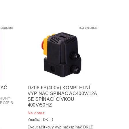
:
DKLD06005
Kód:
DKLD08014
NAČ
DZ08-6B(400V) KOMPLETNÍ
VYPÍNAČ SPÍNAČ AC400V/12A
DRUHÝ
SE SPÍNACÍ CÍVKOU
TROJE S
400V/50HZ
Na dotaz
Značka:
DKLD
Dvoutlačítkový vypínač/spínač DKLD
P