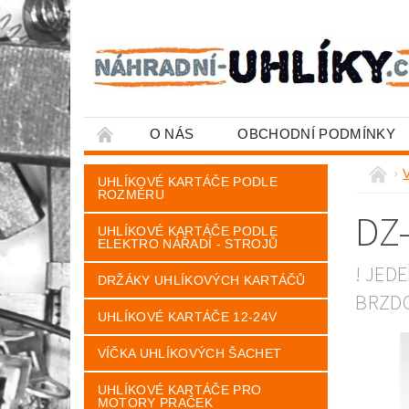
O NÁS
OBCHODNÍ PODMÍNKY
UHLÍKOVÉ KARTÁČE PODLE
ROZMĚRU
DZ
UHLÍKOVÉ KARTÁČE PODLE
ELEKTRO NÁŘADÍ - STROJŮ
! JED
DRŽÁKY UHLÍKOVÝCH KARTÁČŮ
BRZDO
UHLÍKOVÉ KARTÁČE 12-24V
VÍČKA UHLÍKOVÝCH ŠACHET
UHLÍKOVÉ KARTÁČE PRO
MOTORY PRAČEK