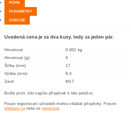
POPIS
PARAMETRY
DISKUZE
Uvedená cena je za dva kusy, tedy za jeden pár.
Hmotnost
0.001 kg
Hmotnost (g)
4
Šířka (mm)
17
Výška (mm)
8,4
Závit
M17
Buďte první, kdo napíše příspěvek k této položce.
Pouze registrovaní uživatelé mohou vkládat příspěvky. Prosím
přihlaste se
nebo se
registrujte
.