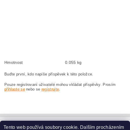
kefa, uhlíkový kefa, uhlíkové kefy pre motor práčky ZEROWATT OASIS1054
ZEROWATT OASIS 1054
carbon brushes, carbon brush for engine washing machines ZEROWATT
OASIS1054 ZEROWATT OASIS 1054
Kohlebürsten, Kohlebürste für Motorwaschmaschinen ZEROWATT OASIS1054
ZEROWATT OASIS 1054
szczotki węglowe, szczotka węglowa do pralek silnikowych ZEROWATT
OASIS1054 ZEROWATT OASIS 1054
Hmotnost
0.055 kg
Buďte první, kdo napíše příspěvek k této položce.
Pouze registrovaní uživatelé mohou vkládat příspěvky. Prosím
přihlaste se
nebo se
registrujte
.
Tento web používá soubory cookie. Dalším procházením
www.dodilny.cz