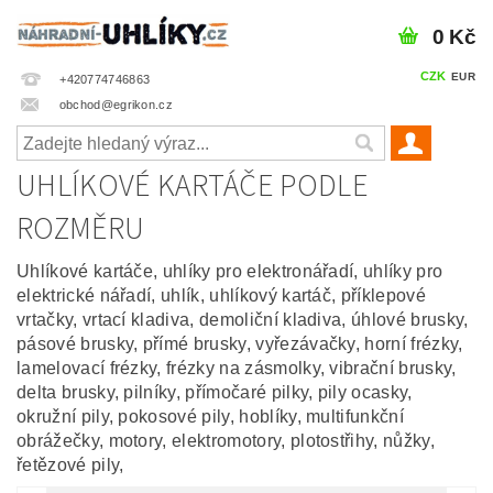
0 Kč
CZK
EUR
+420774746863
obchod@egrikon.cz
UHLÍKOVÉ KARTÁČE PODLE
ROZMĚRU
Uhlíkové kartáče, uhlíky pro elektronářadí, uhlíky pro
elektrické nářadí, uhlík, uhlíkový kartáč, příklepové
vrtačky, vrtací kladiva, demoliční kladiva, úhlové brusky,
pásové brusky, přímé brusky, vyřezávačky, horní frézky,
lamelovací frézky, frézky na zásmolky, vibrační brusky,
delta brusky, pilníky, přímočaré pilky, pily ocasky,
okružní pily, pokosové pily, hoblíky, multifunkční
obrážečky, motory, elektromotory, plotostřihy, nůžky,
řetězové pily,