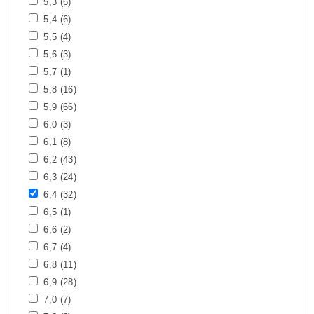
5,3
(6)
5,4
(6)
5,5
(4)
5,6
(3)
5,7
(1)
5,8
(16)
5,9
(66)
6,0
(3)
6,1
(8)
6,2
(43)
6,3
(24)
6,4
(32)
6,5
(1)
6,6
(2)
6,7
(4)
6,8
(11)
6,9
(28)
7,0
(7)