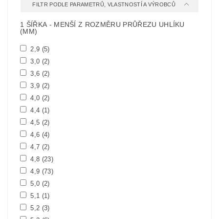
FILTR PODLE PARAMETRŮ, VLASTNOSTÍ A VÝROBCŮ
1 ŠÍŘKA - MENŠÍ Z ROZMĚRU PRŮŘEZU UHLÍKU
(MM)
2,9
(5)
3,0
(2)
3,6
(2)
3,9
(2)
4,0
(2)
4,4
(1)
4,5
(2)
4,6
(4)
4,7
(2)
4,8
(23)
4,9
(73)
5,0
(2)
5,1
(1)
5,2
(3)