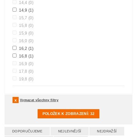
14,4
(0)
14,9
(1)
15,7
(0)
15,8
(0)
15,9
(0)
16,0
(0)
16,2
(1)
16,8
(1)
16,9
(0)
17,8
(0)
19,8
(0)
Vymazat všechny filtry
POLOŽEK K ZOBRAZENÍ:
32
DOPORUČUJEME
NEJLEVNĚJŠÍ
NEJDRAŽŠÍ