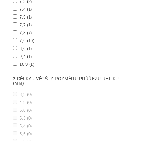
7,3
(2)
7,4
(1)
7,5
(1)
7,7
(1)
7,8
(7)
7,9
(10)
8,0
(1)
9,4
(1)
10,9
(1)
2 DÉLKA - VĚTŠÍ Z ROZMĚRU PRŮŘEZU UHLÍKU
(MM)
3,9
(0)
4,9
(0)
5,0
(0)
5,3
(0)
5,4
(0)
5,5
(0)