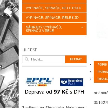
VYPÍNAČE, SPÍNAČE, RELÉ DKLD
VYPÍNAČE, SPÍNAČE, RELÉ KJD
NÁHRADY VYPÍNAČŮ,
SPÍNAČŮ A RELÉ
HLEDAT
POPIS
PARA
DISKU
orienta
351627
Zasíláme na Slovensko. Nakupovat