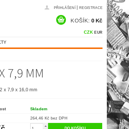
|
PŘIHLÁŠENÍ
REGISTRACE
KOŠÍK:
0 Kč
CZK
EUR
KTY
m
X 7,9 MM
,2 x 7,9 x 16,0 mm
ost
Skladem
264,46 Kč bez DPH
Kč