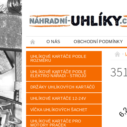
O NÁS
OBCHODNÍ PODMÍNKY
UHLÍKOVÉ KARTÁČE PODLE
ROZMĚRU
35
UHLÍKOVÉ KARTÁČE PODLE
ELEKTRO NÁŘADÍ - STROJŮ
DRŽÁKY UHLÍKOVÝCH KARTÁČŮ
UHLÍKOVÉ KARTÁČE 12-24V
VÍČKA UHLÍKOVÝCH ŠACHET
UHLÍKOVÉ KARTÁČE PRO
MOTORY PRAČEK