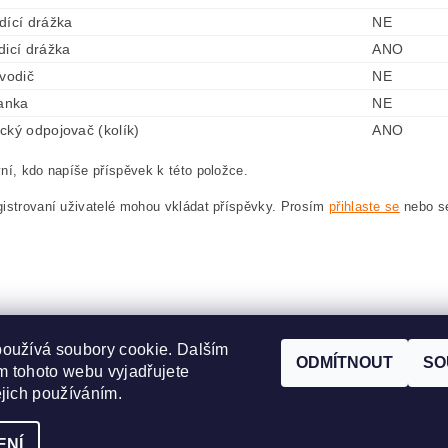
dící drážka
NE
dicí drážka
ANO
 vodič
NE
lanka
NE
cký odpojovač (kolík)
ANO
ní, kdo napíše příspěvek k této položce.
istrovaní uživatelé mohou vkládat příspěvky. Prosím
přihlaste se
nebo 
oužívá soubory cookie. Dalším
ODMÍTNOUT
SO
 tohoto webu vyjadřujete
www.dodilny.cz
ejich používáním.
ENÍ