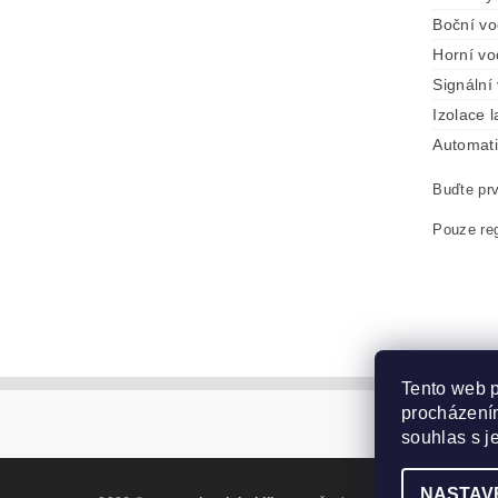
Boční vo
Horní vo
Signální
Izolace 
Automati
Buďte prv
Pouze reg
Tento web p
procházením
souhlas s j
NASTAV