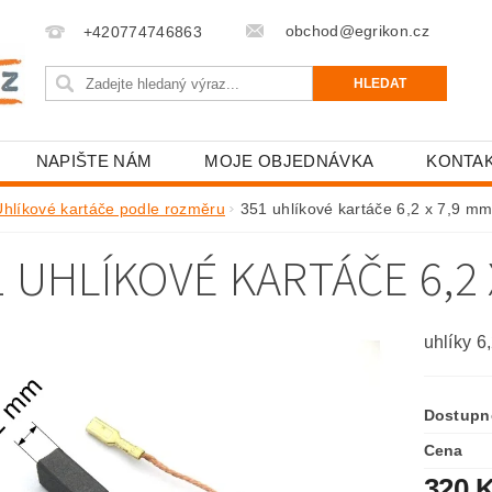
obchod@egrikon.cz
+420774746863
NAPIŠTE NÁM
MOJE OBJEDNÁVKA
KONTA
Uhlíkové kartáče podle rozměru
351 uhlíkové kartáče 6,2 x 7,9 m
1 UHLÍKOVÉ KARTÁČE 6,2 
uhlíky 6
Dostupn
Cena
320 