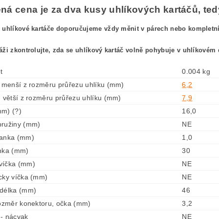
á cena je za dva kusy uhlíkových kartáčů, tedy
 uhlíkové kartáče doporučujeme vždy měnit v párech nebo kompletníc
áži zkontrolujte, zda se uhlíkový kartáč volně pohybuje v uhlíkovém 
t
0.004 kg
- menší z rozměru průřezu uhlíku (mm)
6,2
- větší z rozměru průřezu uhlíku (mm)
7,9
m) (?)
16,0
pružiny (mm)
NE
lanka (mm)
1,0
nka (mm)
30
víčka (mm)
NE
cky víčka (mm)
NE
 délka (mm)
46
rozměr konektoru, očka (mm)
3,2
- nácvak
NE