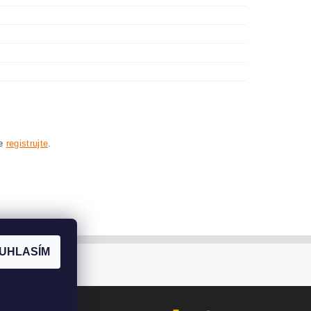
se
registrujte
.
UHLASÍM