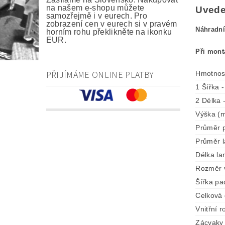
na našem e-shopu můžete
Uveden
samozřejmě i v eurech. Pro
zobrazení cen v eurech si v pravém
Náhradní
horním rohu překlikněte na ikonku
EUR.
Při mont
PŘIJÍMÁME ONLINE PLATBY
Hmotnos
1 Šířka 
2 Délka 
Výška (m
Průměr 
Průměr 
Délka la
Rozměr 
Šířka pa
Celková
Vnitřní 
Zácvaky 