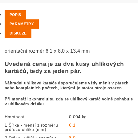
POPIS
PARAMETRY
DISKUZE
orientační rozměr 6.1 x 8.0 x 13.4 mm
Uvedená cena je za dva kusy uhlíkových
kartáčů, tedy za jeden pár.
Náhradní uhlíkové kartáče doporučujeme vždy měnit v párech
nebo kompletních počtech, kterými je motor stroje osazen.
Při montáži zkontrolujte, zda se uhlíkový kartáč volně pohybuje
v uhlíkovém držáku.
Hmotnost
0.004 kg
1 Šířka - menší z rozměru
6,1
průřezu uhlíku (mm)
2 Délka - větší z rozměru
8,0