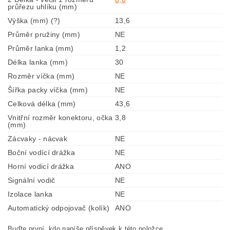
průřezu uhlíku (mm)
Výška (mm) (?)
13,6
Průměr pružiny (mm)
NE
Průměr lanka (mm)
1,2
Délka lanka (mm)
30
Rozměr víčka (mm)
NE
Šířka packy víčka (mm)
NE
Celková délka (mm)
43,6
Vnitřní rozměr konektoru, očka
3,8
(mm)
Zácvaky - nácvak
NE
Boční vodící drážka
NE
Horní vodicí drážka
ANO
Signální vodič
NE
Izolace lanka
NE
Automatický odpojovač (kolík)
ANO
Buďte první, kdo napíše příspěvek k této položce.