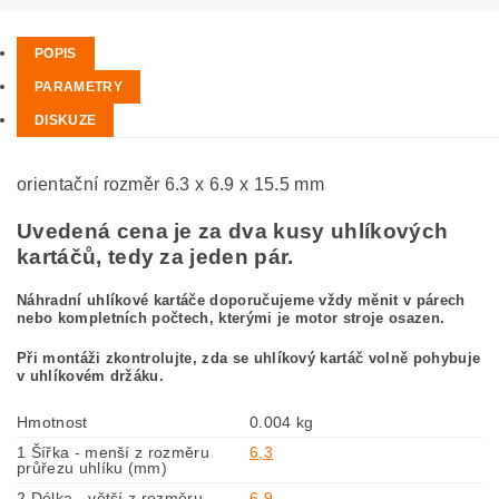
POPIS
PARAMETRY
DISKUZE
orientační rozměr 6.3 x 6.9 x 15.5 mm
Uvedená cena je za dva kusy uhlíkových
kartáčů, tedy za jeden pár.
Náhradní uhlíkové kartáče doporučujeme vždy měnit v párech
nebo kompletních počtech, kterými je motor stroje osazen.
Při montáži zkontrolujte, zda se uhlíkový kartáč volně pohybuje
v uhlíkovém držáku.
Hmotnost
0.004 kg
1 Šířka - menší z rozměru
6,3
průřezu uhlíku (mm)
2 Délka - větší z rozměru
6,9