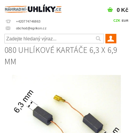
0 Kč
CZK
EUR
+420774746863
obchod@egrikon.cz
080 UHLÍKOVÉ KARTÁČE 6,3 X 6,9
MM