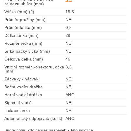
průřezu uhlíku (mm)
Výška (mm) (?)
15,5
Průměr pružiny (mm)
NE
Průměr lanka (mm)
0,8
Délka lanka (mm)
29
Rozměr víčka (mm)
NE
Šířka packy víčka (mm)
NE
Celková délka (mm)
46
Vnitřní rozměr konektoru, očka
3,3
(mm)
Zácvaky - nácvak
NE
Boční vodící drážka
NE
Horní vodicí drážka
ANO
Signální vodič
NE
Izolace lanka
NE
Automatický odpojovač (kolík)
ANO
Buďte první, kdo napíše příspěvek k této položce.