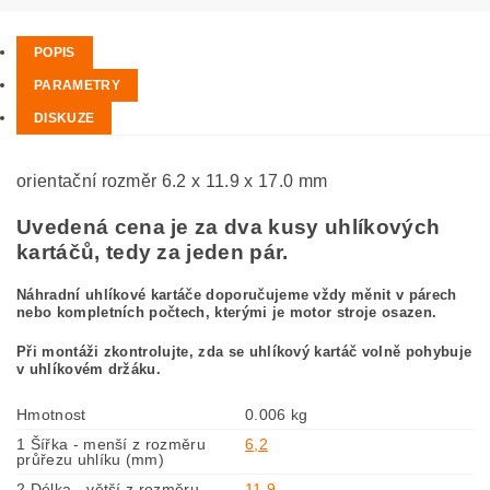
POPIS
PARAMETRY
DISKUZE
orientační rozměr 6.2 x 11.9 x 17.0 mm
Uvedená cena je za dva kusy uhlíkových
kartáčů, tedy za jeden pár.
Náhradní uhlíkové kartáče doporučujeme vždy měnit v párech
nebo kompletních počtech, kterými je motor stroje osazen.
Při montáži zkontrolujte, zda se uhlíkový kartáč volně pohybuje
v uhlíkovém držáku.
Hmotnost
0.006 kg
1 Šířka - menší z rozměru
6,2
průřezu uhlíku (mm)
2 Délka - větší z rozměru
11,9