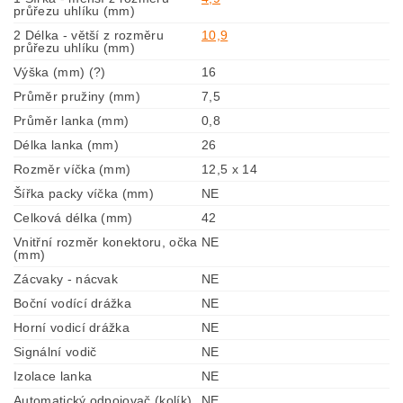
průřezu uhlíku (mm)
2 Délka - větší z rozměru
10,9
průřezu uhlíku (mm)
Výška (mm) (?)
16
Průměr pružiny (mm)
7,5
Průměr lanka (mm)
0,8
Délka lanka (mm)
26
Rozměr víčka (mm)
12,5 x 14
Šířka packy víčka (mm)
NE
Celková délka (mm)
42
Vnitřní rozměr konektoru, očka
NE
(mm)
Zácvaky - nácvak
NE
Boční vodící drážka
NE
Horní vodicí drážka
NE
Signální vodič
NE
Izolace lanka
NE
Automatický odpojovač (kolík)
NE