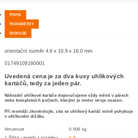
POPIS
PARAMETRY
DISKUZE
orientační rozměr 4.9 x 10.9 x 16.0 mm
01749109160001
Uvedená cena je za dva kusy uhlíkových
kartáčů, tedy za jeden pár.
Náhradní uhlíkové kartáče doporučujeme vždy měnit v párech
nebo kompletních počtech, kterými je motor stroje osazen.
Při montáži zkontrolujte, zda se uhlíkový kartáč volně pohybuje
v uhlíkovém držáku.
Hmotnost
0.006 kg
1 Šířka - menší z rozměru
4,9