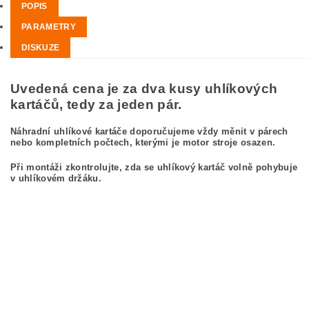
POPIS
PARAMETRY
DISKUZE
Uvedená cena je za dva kusy uhlíkových
kartáčů, tedy za jeden pár.
Náhradní uhlíkové kartáče doporučujeme vždy měnit v párech
nebo kompletních počtech, kterými je motor stroje osazen.
Při montáži zkontrolujte, zda se uhlíkový kartáč volně pohybuje
v uhlíkovém držáku.
kefa, uhlíkový kefa, uhlíkové kefy pre MAKITA 8406 MAKITA 8406
carbon brushes, carbon brush for MAKITA 8406 MAKITA 8406
Kohlebürsten, Kohlebürste für MAKITA 8406 MAKITA 8406
szczotki węglowe, szczotka węglowa do MAKITA 8406 MAKITA 8406