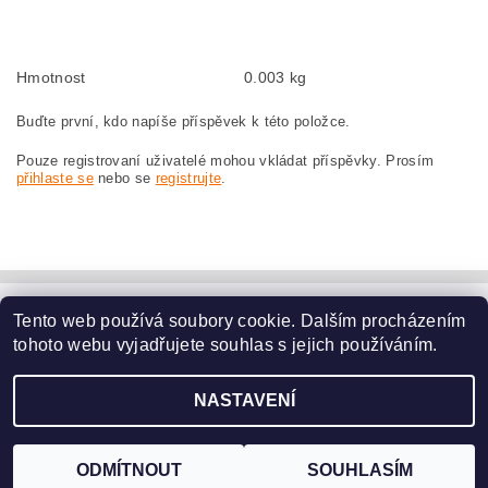
szczotki węglowe, szczotka węglowa do MAKITA BO4553 MAKITA BO 4553
Hmotnost
0.003 kg
Buďte první, kdo napíše příspěvek k této položce.
Pouze registrovaní uživatelé mohou vkládat příspěvky. Prosím
přihlaste se
nebo se
registrujte
.
Tento web používá soubory cookie. Dalším procházením
www.dodilny.cz
tohoto webu vyjadřujete souhlas s jejich používáním.
Upravit nastavení
2026 ©
www.nahradni-uhliky.cz
, všechna práva vyhrazena
NASTAVENÍ
cookies
Vytvořil Shoptet
ODMÍTNOUT
SOUHLASÍM