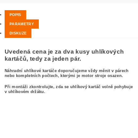
POPIS
PARAMETRY
DISKUZE
Uvedená cena je za dva kusy uhlíkových
kartáčů, tedy za jeden pár.
Náhradní uhlíkové kartáče doporučujeme vždy měnit v párech
nebo kompletních počtech, kterými je motor stroje osazen.
Při montáži zkontrolujte, zda se uhlíkový kartáč volně pohybuje
v uhlíkovém držáku.
kefa, uhlíkový kefa, uhlíkové kefy pre MAKITA BO4553 MAKITA BO 4553
carbon brushes, carbon brush for MAKITA BO4553 MAKITA BO 4553
Kohlebürsten, Kohlebürste für MAKITA BO4553 MAKITA BO 4553