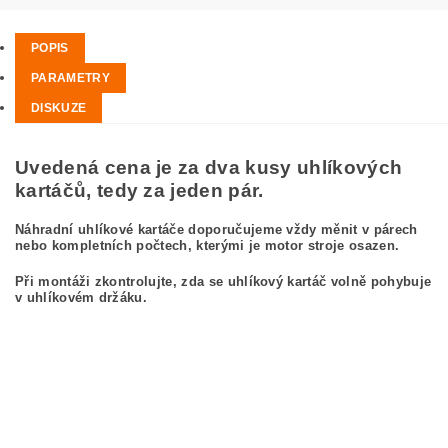
POPIS
PARAMETRY
DISKUZE
Uvedená cena je za dva kusy uhlíkových
kartáčů, tedy za jeden pár.
Náhradní uhlíkové kartáče doporučujeme vždy měnit v párech
nebo kompletních počtech, kterými je motor stroje osazen.
Při montáži zkontrolujte, zda se uhlíkový kartáč volně pohybuje
v uhlíkovém držáku.
kefa, uhlíkový kefa, uhlíkové kefy pre MAKITA DA3000R MAKITA DA 3000 R
carbon brushes, carbon brush for MAKITA DA3000R MAKITA DA 3000 R
Kohlebürsten, Kohlebürste für MAKITA DA3000R MAKITA DA 3000 R