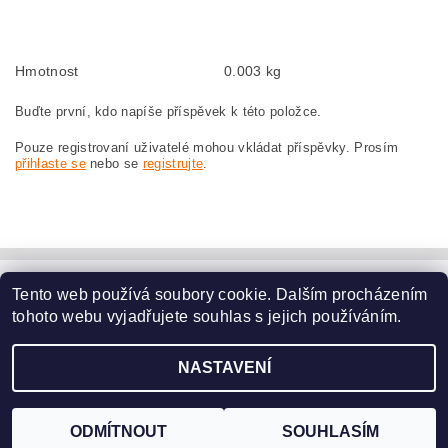
szczotki węglowe, szczotka węglowa do MAKITA DA3000R MAKITA DA 3000 R
Hmotnost
0.003 kg
Buďte první, kdo napíše příspěvek k této položce.
Pouze registrovaní uživatelé mohou vkládat příspěvky. Prosím
přihlaste se
nebo se
registrujte
.
Tento web používá soubory cookie. Dalším procházením
www.dodilny.cz
tohoto webu vyjadřujete souhlas s jejich používáním.
Upravit nastavení
2026 ©
www.nahradni-uhliky.cz
, všechna práva vyhrazena
NASTAVENÍ
cookies
Vytvořil Shoptet
ODMÍTNOUT
SOUHLASÍM