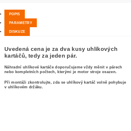
POPIS
PARAMETRY
DISKUZE
Uvedená cena je za dva kusy uhlíkových
kartáčů, tedy za jeden pár.
Náhradní uhlíkové kartáče doporučujeme vždy měnit v párech
nebo kompletních počtech, kterými je motor stroje osazen.
Při montáži zkontrolujte, zda se uhlíkový kartáč volně pohybuje
v uhlíkovém držáku.
kefa, uhlíkový kefa, uhlíkové kefy pre MAKITA GA9020RFK MAKITA GA 9020
RFK
carbon brushes, carbon brush for MAKITA GA9020RFK MAKITA GA 9020 RFK