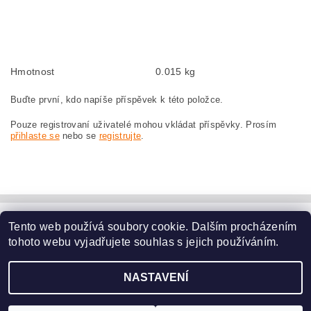
Kohlebürsten, Kohlebürste für MAKITA GA9020RFK MAKITA GA 9020 RFK
szczotki węglowe, szczotka węglowa do MAKITA GA9020RFK MAKITA GA 9020
RFK
Hmotnost
0.015 kg
Buďte první, kdo napíše příspěvek k této položce.
Pouze registrovaní uživatelé mohou vkládat příspěvky. Prosím
přihlaste se
nebo se
registrujte
.
Tento web používá soubory cookie. Dalším procházením
www.dodilny.cz
tohoto webu vyjadřujete souhlas s jejich používáním.
Upravit nastavení
2026 ©
www.nahradni-uhliky.cz
, všechna práva vyhrazena
NASTAVENÍ
cookies