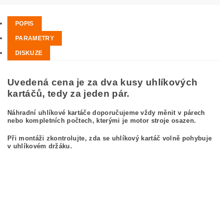
POPIS
PARAMETRY
DISKUZE
Uvedená cena je za dva kusy uhlíkových
kartáčů, tedy za jeden pár.
Náhradní uhlíkové kartáče doporučujeme vždy měnit v párech
nebo kompletních počtech, kterými je motor stroje osazen.
Při montáži zkontrolujte, zda se uhlíkový kartáč volně pohybuje
v uhlíkovém držáku.
kefa, uhlíkový kefa, uhlíkové kefy pre MAKITA 9029S MAKITA 9029 S
carbon brushes, carbon brush for MAKITA 9029S MAKITA 9029 S
Kohlebürsten, Kohlebürste für MAKITA 9029S MAKITA 9029 S