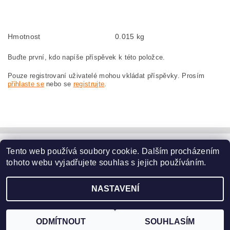
szczotki węglowe, szczotka węglowa do MAKITA 9029S MAKITA 9029 S
Hmotnost
0.015 kg
Buďte první, kdo napíše příspěvek k této položce.
Pouze registrovaní uživatelé mohou vkládat příspěvky. Prosím
přihlaste se
nebo se
registrujte
.
Tento web používá soubory cookie. Dalším procházením
www.dodilny.cz
tohoto webu vyjadřujete souhlas s jejich používáním.
Upravit nastavení
2026 ©
www.nahradni-uhliky.cz
, všechna práva vyhrazena
NASTAVENÍ
cookies
Vytvořil Shoptet
ODMÍTNOUT
SOUHLASÍM