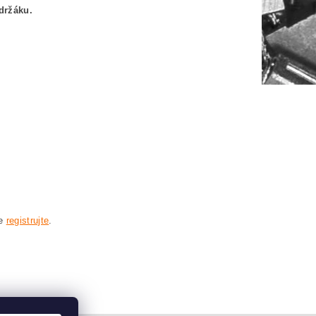
držáku.
se
registrujte
.