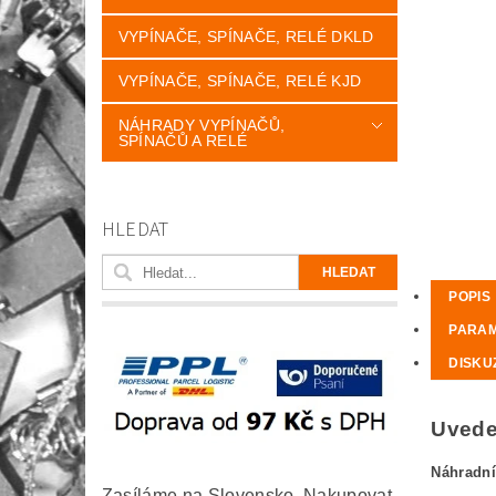
VYPÍNAČE, SPÍNAČE, RELÉ DKLD
VYPÍNAČE, SPÍNAČE, RELÉ KJD
NÁHRADY VYPÍNAČŮ,
SPÍNAČŮ A RELÉ
HLEDAT
POPIS
PARA
DISKU
Uveden
Náhradní
Zasíláme na Slovensko. Nakupovat