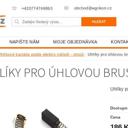
obchod@egrikon.cz
+420774746863
NAPIŠTE NÁM
MOJE OBJEDNÁVKA
KONTA
hlíkové kartáče podle elektro nářadí - strojů
Uhlíky pro úhlovou 
LÍKY PRO ÚHLOVOU BRUS
Uhlíky 
Dostupn
Cena
186 