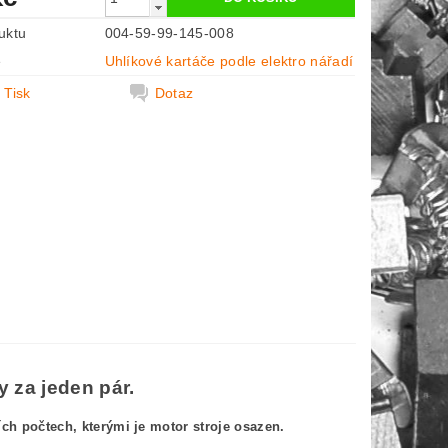
uktu
004-59-99-145-008
e
Uhlíkové kartáče podle elektro nářadí
Tisk
Dotaz
 za jeden pár.
h počtech, kterými je motor stroje osazen.