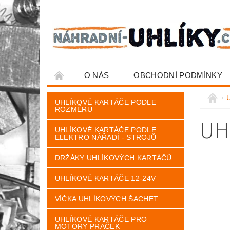
O NÁS
OBCHODNÍ PODMÍNKY
U
UHLÍKOVÉ KARTÁČE PODLE
ROZMĚRU
UH
UHLÍKOVÉ KARTÁČE PODLE
ELEKTRO NÁŘADÍ - STROJŮ
DRŽÁKY UHLÍKOVÝCH KARTÁČŮ
UHLÍKOVÉ KARTÁČE 12-24V
VÍČKA UHLÍKOVÝCH ŠACHET
UHLÍKOVÉ KARTÁČE PRO
MOTORY PRAČEK