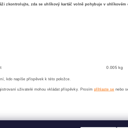
áži zkontrolujte, zda se uhlíkový kartáč volně pohybuje v uhlíkovém 
kový kefa, uhlíkové kefy pre MAKITA 9005B MAKITA 9005 B
shes, carbon brush for MAKITA 9005B MAKITA 9005 B
en, Kohlebürste für MAKITA 9005B MAKITA 9005 B
ęglowe, szczotka węglowa do MAKITA 9005B MAKITA 9005 B
t
0.005 kg
ní, kdo napíše příspěvek k této položce.
istrovaní uživatelé mohou vkládat příspěvky. Prosím
přihlaste se
nebo 