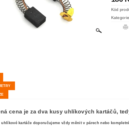
Kód prod
Kategori
METRY
ZE
á cena je za dva kusy uhlíkových kartáčů, tedy
 uhlíkové kartáče doporučujeme vždy měnit v párech nebo kompletníc