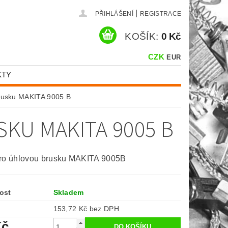
|
PŘIHLÁŠENÍ
REGISTRACE
KOŠÍK:
0 Kč
CZK
EUR
KTY
brusku MAKITA 9005 B
KU MAKITA 9005 B
pro úhlovou brusku MAKITA 9005B
ost
Skladem
153,72 Kč bez DPH
Kč