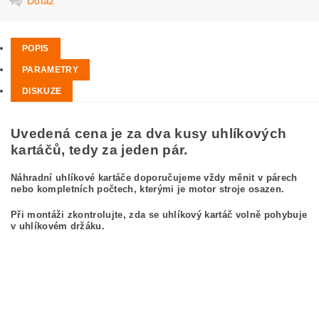
Dotaz
POPIS
PARAMETRY
DISKUZE
Uvedená cena je za dva kusy uhlíkových
kartáčů, tedy za jeden pár.
Náhradní uhlíkové kartáče doporučujeme vždy měnit v párech
nebo kompletních počtech, kterými je motor stroje osazen.
Při montáži zkontrolujte, zda se uhlíkový kartáč volně pohybuje
v uhlíkovém držáku.
kefa, uhlíkový kefa, uhlíkové kefy pre
BOSCH PWS 20-230 0 603 359 003
BOSCH PWS20-230 0603359003
carbon brushes, carbon brush for BOSCH PWS 20-230 0 603 359 003 BOSCH
PWS20-230 0603359003