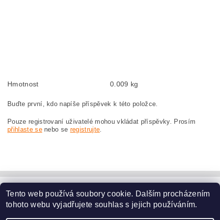
Kohlebürsten, Kohlebürste für BOSCH PWS 20-230 0 603 359 003 BOSCH
PWS20-230 0603359003
szczotki węglowe, szczotka węglowa do BOSCH PWS 20-230 0 603 359 003
BOSCH PWS20-230 0603359003
náhradní uhlíkové kartáče, uhlík, uhlíkový kartáč, uhlíky pro BOSCH PWS 20-
230 0 603 359 003 BOSCH PWS20-230 0603359003
Hmotnost
0.009 kg
Buďte první, kdo napíše příspěvek k této položce.
Pouze registrovaní uživatelé mohou vkládat příspěvky. Prosím
přihlaste se
nebo se
registrujte
.
Tento web používá soubory cookie. Dalším procházením
www.dodilny.cz
tohoto webu vyjadřujete souhlas s jejich používáním.