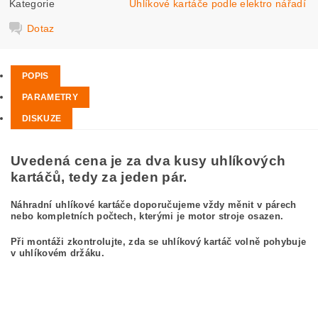
Kategorie
Uhlíkové kartáče podle elektro nářadí
Dotaz
POPIS
PARAMETRY
DISKUZE
Uvedená cena je za dva kusy uhlíkových
kartáčů, tedy za jeden pár.
Náhradní uhlíkové kartáče doporučujeme vždy měnit v párech
nebo kompletních počtech, kterými je motor stroje osazen.
Při montáži zkontrolujte, zda se uhlíkový kartáč volně pohybuje
v uhlíkovém držáku.
kefa, uhlíkový kefa, uhlíkové kefy pre BOSCH PWS 10-125 CE 0 603 321 732
BOSCH PWS10-125CE 0603321732