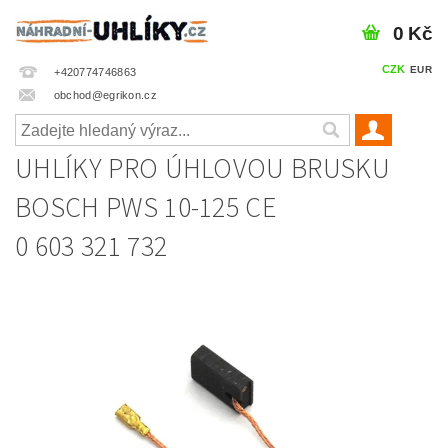
0 Kč
CZK
EUR
+420774746863
obchod@egrikon.cz
UHLÍKY PRO ÚHLOVOU BRUSKU
BOSCH PWS 10-125 CE
0 603 321 732