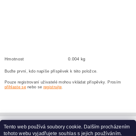
carbon brushes, carbon brush for BOSCH PWS 10-125 CE 0 603 321 732
BOSCH PWS10-125CE 0603321732
Kohlebürsten, Kohlebürste für BOSCH PWS 10-125 CE 0 603 321 732 BOSCH
PWS10-125CE 0603321732
szczotki węglowe, szczotka węglowa do BOSCH PWS 10-125 CE 0 603 321 732
BOSCH PWS10-125CE 0603321732
Hmotnost
0.004 kg
Buďte první, kdo napíše příspěvek k této položce.
Pouze registrovaní uživatelé mohou vkládat příspěvky. Prosím
přihlaste se
nebo se
registrujte
.
Tento web používá soubory cookie. Dalším procházením
www.dodilny.cz
tohoto webu vyjadřujete souhlas s jejich používáním.