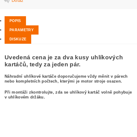
Dotaz
POPIS
PARAMETRY
DISKUZE
Uvedená cena je za dva kusy uhlíkových
kartáčů, tedy za jeden pár.
Náhradní uhlíkové kartáče doporučujeme vždy měnit v párech
nebo kompletních počtech, kterými je motor stroje osazen.
Při montáži zkontrolujte, zda se uhlíkový kartáč volně pohybuje
v uhlíkovém držáku.
kefa, uhlíkový kefa, uhlíkové kefy pre BOSCH GWS 9-125 0 601 381 038
BOSCH GWS9-125 0601381038
carbon brushes, carbon brush for BOSCH GWS 9-125 0 601 381 038 BOSCH