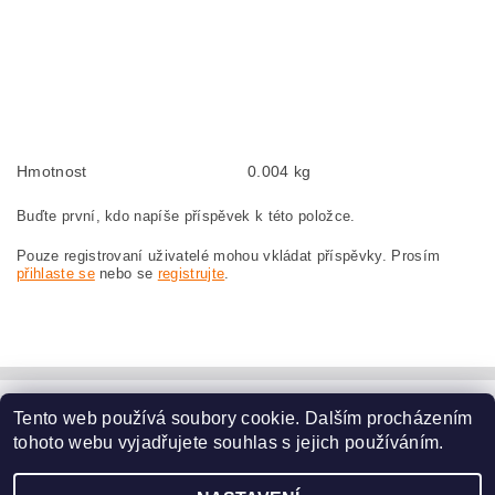
GWS9-125 0601381038
Kohlebürsten, Kohlebürste für BOSCH GWS 9-125 0 601 381 038 BOSCH
GWS9-125 0601381038
szczotki węglowe, szczotka węglowa do BOSCH GWS 9-125 0 601 381 038
BOSCH GWS9-125 0601381038
Hmotnost
0.004 kg
Buďte první, kdo napíše příspěvek k této položce.
Pouze registrovaní uživatelé mohou vkládat příspěvky. Prosím
přihlaste se
nebo se
registrujte
.
Tento web používá soubory cookie. Dalším procházením
www.dodilny.cz
tohoto webu vyjadřujete souhlas s jejich používáním.
Upravit nastavení
2026 ©
www.nahradni-uhliky.cz
, všechna práva vyhrazena