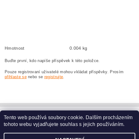
GWS7-115 0601380065
Kohlebürsten, Kohlebürste für BOSCH GWS 7-115 0 601 380 065 BOSCH
GWS7-115 0601380065
szczotki węglowe, szczotka węglowa do BOSCH GWS 7-115 0 601 380 065
BOSCH GWS7-115 0601380065
Hmotnost
0.004 kg
Buďte první, kdo napíše příspěvek k této položce.
Pouze registrovaní uživatelé mohou vkládat příspěvky. Prosím
přihlaste se
nebo se
registrujte
.
Tento web používá soubory cookie. Dalším procházením
www.dodilny.cz
tohoto webu vyjadřujete souhlas s jejich používáním.
Upravit nastavení
2026 ©
www.nahradni-uhliky.cz
, všechna práva vyhrazena