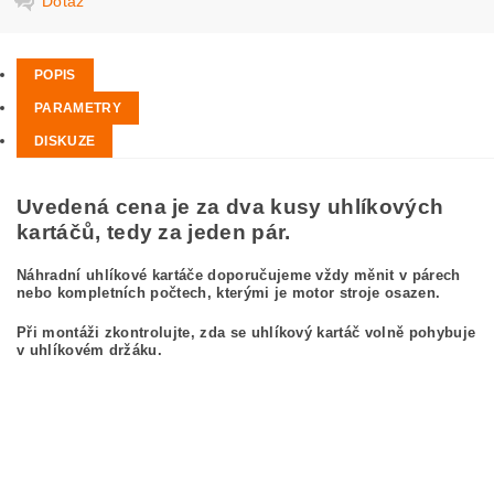
Dotaz
POPIS
PARAMETRY
DISKUZE
Uvedená cena je za dva kusy uhlíkových
kartáčů, tedy za jeden pár.
Náhradní uhlíkové kartáče doporučujeme vždy měnit v párech
nebo kompletních počtech, kterými je motor stroje osazen.
Při montáži zkontrolujte, zda se uhlíkový kartáč volně pohybuje
v uhlíkovém držáku.
kefa, uhlíkový kefa, uhlíkové kefy pre BOSCH GWS 7-115 0 601 380 065
BOSCH GWS7-115 0601380065
carbon brushes, carbon brush for BOSCH GWS 7-115 0 601 380 065 BOSCH