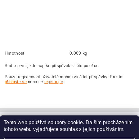
Kohlebürsten, Kohlebürste für BOSCH GWS 26-230 B 0 601 856 065 BOSCH
GWS26-230B 0601856065
szczotki węglowe, szczotka węglowa do BOSCH GWS 26-230 B 0 601 856 065
BOSCH GWS26-230B 0601856065
náhradní uhlíkové kartáče, uhlík, uhlíkový kartáč, uhlíky pro BOSCH GWS 26-
230 B 0 601 856 065 BOSCH GWS26-230B 0601856065
Hmotnost
0.009 kg
Buďte první, kdo napíše příspěvek k této položce.
Pouze registrovaní uživatelé mohou vkládat příspěvky. Prosím
přihlaste se
nebo se
registrujte
.
Tento web používá soubory cookie. Dalším procházením
www.dodilny.cz
tohoto webu vyjadřujete souhlas s jejich používáním.