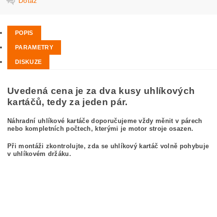
Dotaz
POPIS
PARAMETRY
DISKUZE
Uvedená cena je za dva kusy uhlíkových
kartáčů, tedy za jeden pár.
Náhradní uhlíkové kartáče doporučujeme vždy měnit v párech
nebo kompletních počtech, kterými je motor stroje osazen.
Při montáži zkontrolujte, zda se uhlíkový kartáč volně pohybuje
v uhlíkovém držáku.
kefa, uhlíkový kefa, uhlíkové kefy pre
BOSCH GWS 26-230 B 0 601 856 065
BOSCH GWS26-230B 0601856065
carbon brushes, carbon brush for BOSCH GWS 26-230 B 0 601 856 065
BOSCH GWS26-230B 0601856065