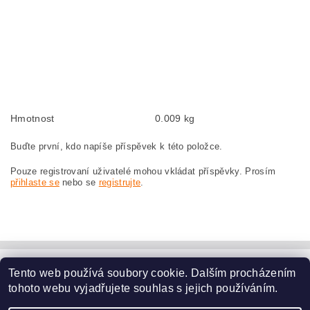
Kohlebürsten, Kohlebürste für BOSCH GWS 25-230 S 0 601 756 082 BOSCH
GWS25-230S 0601756082
szczotki węglowe, szczotka węglowa do BOSCH GWS 25-230 S 0 601 756 082
BOSCH GWS25-230S 0601756082
náhradní uhlíkové kartáče, uhlík, uhlíkový kartáč, uhlíky pro BOSCH GWS 25-
230 S 0 601 756 082 BOSCH GWS25-230S 0601756082
Hmotnost
0.009 kg
Buďte první, kdo napíše příspěvek k této položce.
Pouze registrovaní uživatelé mohou vkládat příspěvky. Prosím
přihlaste se
nebo se
registrujte
.
Tento web používá soubory cookie. Dalším procházením
www.dodilny.cz
tohoto webu vyjadřujete souhlas s jejich používáním.