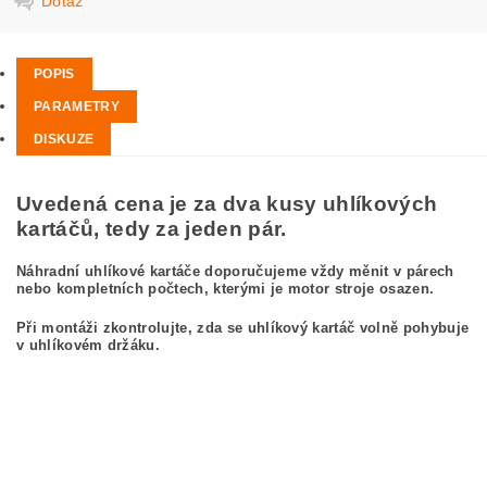
Dotaz
POPIS
PARAMETRY
DISKUZE
Uvedená cena je za dva kusy uhlíkových
kartáčů, tedy za jeden pár.
Náhradní uhlíkové kartáče doporučujeme vždy měnit v párech
nebo kompletních počtech, kterými je motor stroje osazen.
Při montáži zkontrolujte, zda se uhlíkový kartáč volně pohybuje
v uhlíkovém držáku.
kefa, uhlíkový kefa, uhlíkové kefy pre
BOSCH GWS 25-230 S 0 601 756 082
BOSCH GWS25-230S 0601756082
carbon brushes, carbon brush for BOSCH GWS 25-230 S 0 601 756 082
BOSCH GWS25-230S 0601756082