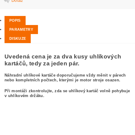
Dotaz
POPIS
PARAMETRY
DISKUZE
Uvedená cena je za dva kusy uhlíkových
kartáčů, tedy za jeden pár.
Náhradní uhlíkové kartáče doporučujeme vždy měnit v párech
nebo kompletních počtech, kterými je motor stroje osazen.
Při montáži zkontrolujte, zda se uhlíkový kartáč volně pohybuje
v uhlíkovém držáku.
kefa, uhlíkový kefa, uhlíkové kefy pre
BOSCH GWS 25-230 0 601 756 103
BOSCH GWS25-230 0601756103
carbon brushes, carbon brush for BOSCH GWS 25-230 0 601 756 103 BOSCH
GWS25-230 0601756103