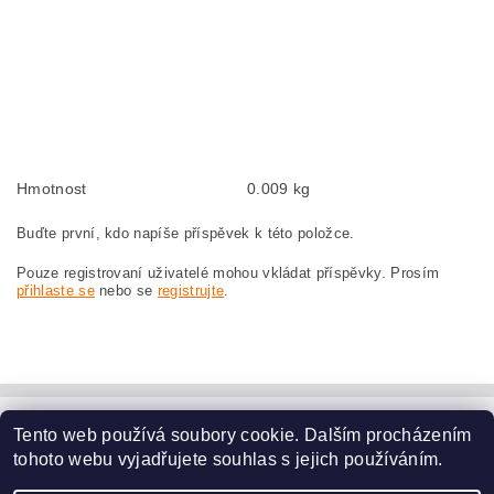
Kohlebürsten, Kohlebürste für BOSCH GWS 25-230 0 601 756 103 BOSCH
GWS25-230 0601756103
szczotki węglowe, szczotka węglowa do BOSCH GWS 25-230 0 601 756 103
BOSCH GWS25-230 0601756103
náhradní uhlíkové kartáče, uhlík, uhlíkový kartáč, uhlíky pro BOSCH GWS 25-
230 0 601 756 103 BOSCH GWS25-230 0601756103
Hmotnost
0.009 kg
Buďte první, kdo napíše příspěvek k této položce.
Pouze registrovaní uživatelé mohou vkládat příspěvky. Prosím
přihlaste se
nebo se
registrujte
.
Tento web používá soubory cookie. Dalším procházením
www.dodilny.cz
tohoto webu vyjadřujete souhlas s jejich používáním.