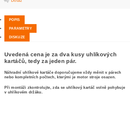
Dotaz
POPIS
PARAMETRY
DISKUZE
Uvedená cena je za dva kusy uhlíkových
kartáčů, tedy za jeden pár.
Náhradní uhlíkové kartáče doporučujeme vždy měnit v párech
nebo kompletních počtech, kterými je motor stroje osazen.
Při montáži zkontrolujte, zda se uhlíkový kartáč volně pohybuje
v uhlíkovém držáku.
kefa, uhlíkový kefa, uhlíkové kefy pre
BOSCH GWS 25-230 0 601 756 037
BOSCH GWS25-230 0601756037
carbon brushes, carbon brush for BOSCH GWS 25-230 0 601 756 037 BOSCH
GWS25-230 0601756037