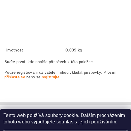
Kohlebürsten, Kohlebürste für BOSCH GWS 25-230 0 601 756 037 BOSCH
GWS25-230 0601756037
szczotki węglowe, szczotka węglowa do BOSCH GWS 25-230 0 601 756 037
BOSCH GWS25-230 0601756037
náhradní uhlíkové kartáče, uhlík, uhlíkový kartáč, uhlíky pro BOSCH GWS 25-
230 0 601 756 037 BOSCH GWS25-230 0601756037
Hmotnost
0.009 kg
Buďte první, kdo napíše příspěvek k této položce.
Pouze registrovaní uživatelé mohou vkládat příspěvky. Prosím
přihlaste se
nebo se
registrujte
.
Tento web používá soubory cookie. Dalším procházením
www.dodilny.cz
tohoto webu vyjadřujete souhlas s jejich používáním.