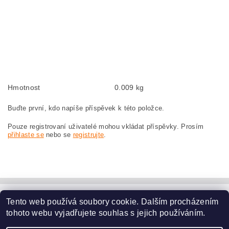
Kohlebürsten, Kohlebürste für BOSCH GWS 24-300 3 601 C64 830 BOSCH
GWS24-300 3601C64830
szczotki węglowe, szczotka węglowa do BOSCH GWS 24-300 3 601 C64 830
BOSCH GWS24-300 3601C64830
náhradní uhlíkové kartáče, uhlík, uhlíkový kartáč, uhlíky pro BOSCH GWS 24-
300 3 601 C64 830 BOSCH GWS24-300 3601C64830
Hmotnost
0.009 kg
Buďte první, kdo napíše příspěvek k této položce.
Pouze registrovaní uživatelé mohou vkládat příspěvky. Prosím
přihlaste se
nebo se
registrujte
.
Tento web používá soubory cookie. Dalším procházením
www.dodilny.cz
tohoto webu vyjadřujete souhlas s jejich používáním.