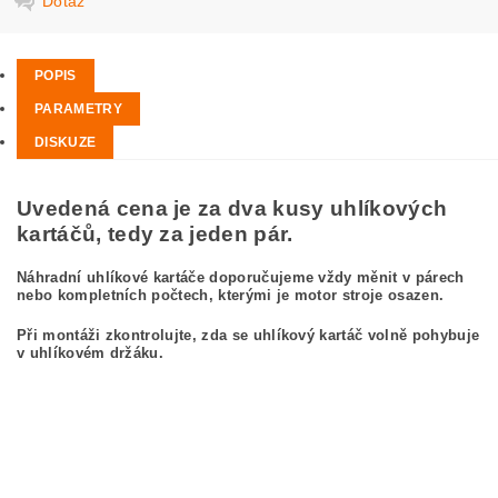
Dotaz
POPIS
PARAMETRY
DISKUZE
Uvedená cena je za dva kusy uhlíkových
kartáčů, tedy za jeden pár.
Náhradní uhlíkové kartáče doporučujeme vždy měnit v párech
nebo kompletních počtech, kterými je motor stroje osazen.
Při montáži zkontrolujte, zda se uhlíkový kartáč volně pohybuje
v uhlíkovém držáku.
kefa, uhlíkový kefa, uhlíkové kefy pre
BOSCH GWS 24-300 3 601 C64 830
BOSCH GWS24-300 3601C64830
carbon brushes, carbon brush for BOSCH GWS 24-300 3 601 C64 830 BOSCH
GWS24-300 3601C64830