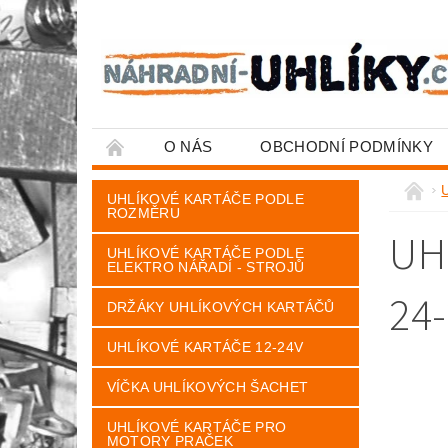
O NÁS
OBCHODNÍ PODMÍNKY
U
UHLÍKOVÉ KARTÁČE PODLE
ROZMĚRU
UH
UHLÍKOVÉ KARTÁČE PODLE
ELEKTRO NÁŘADÍ - STROJŮ
24-
DRŽÁKY UHLÍKOVÝCH KARTÁČŮ
UHLÍKOVÉ KARTÁČE 12-24V
VÍČKA UHLÍKOVÝCH ŠACHET
UHLÍKOVÉ KARTÁČE PRO
MOTORY PRAČEK