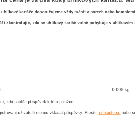
á cena je za dva kusy uhlíkových kartáčů, tedy
 uhlíkové kartáče doporučujeme vždy měnit v párech nebo kompletníc
áži zkontrolujte, zda se uhlíkový kartáč volně pohybuje v uhlíkovém 
ový kefa, uhlíkové kefy pre
BOSCH GWS 24-230 JVX 3 601 H64 Z00 BOSCH GWS24-
ushes, carbon brush for BOSCH GWS 24-230 JVX 3 601 H64 Z00 BOSCH GWS24-23
ten, Kohlebürste für BOSCH GWS 24-230 JVX 3 601 H64 Z00 BOSCH GWS24-230JVX
węglowe, szczotka węglowa do BOSCH GWS 24-230 JVX 3 601 H64 Z00 BOSCH GWS
hlíkové kartáče, uhlík, uhlíkový kartáč, uhlíky pro BOSCH GWS 24-230 JVX 3 60
t
0.009 kg
ní, kdo napíše příspěvek k této položce.
istrovaní uživatelé mohou vkládat příspěvky. Prosím
přihlaste se
nebo 