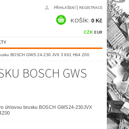
|
PŘIHLÁŠENÍ
REGISTRACE
KOŠÍK:
0 Kč
CZK
EUR
KTY
 brusku BOSCH GWS 24-230 JVX 3 601 H64 Z00
USKU BOSCH GWS
pro úhlovou brusku BOSCH GWS24-230JVX
4Z00