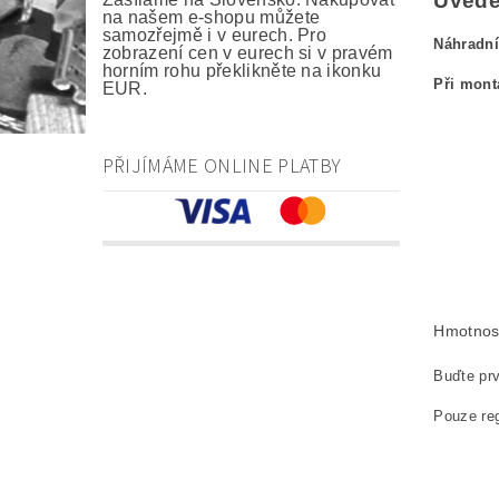
Uveden
na našem e-shopu můžete
samozřejmě i v eurech. Pro
Náhradní
zobrazení cen v eurech si v pravém
horním rohu překlikněte na ikonku
Při mont
EUR.
kefa, uhlík
PŘIJÍMÁME ONLINE PLATBY
carbon br
Kohlebürs
szczotki 
náhradní u
Hmotnos
Buďte prv
Pouze reg