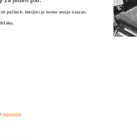
 za jeden pár.
h počtech, kterými je motor stroje osazen.
držáku.
230JVX 3601H64Z00
0JVX 3601H64Z00
 3601H64Z00
24-230JVX 3601H64Z00
1 H64 Z00 BOSCH GWS24-230JVX 3601H64Z00
se
registrujte
.