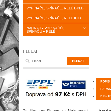
VYPÍNAČE, SPÍNAČE, RELÉ DKLD
VYPÍNAČE, SPÍNAČE, RELÉ KJD
NÁHRADY VYPÍNAČŮ,
SPÍNAČŮ A RELÉ
HLEDAT
POPIS
PARA
DISKU
Zasíláme na Slovensko. Nakupovat