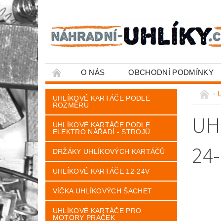
O NÁS
OBCHODNÍ PODMÍNKY
U
UHLÍKOVÉ KARTÁČE PODLE
ROZMĚRU
UH
UHLÍKOVÉ KARTÁČE PODLE
ELEKTRO NÁŘADÍ - STROJŮ
24-
DRŽÁKY UHLÍKOVÝCH KARTÁČŮ
UHLÍKOVÉ KARTÁČE 12-24V
VÍČKA UHLÍKOVÝCH ŠACHET
UHLÍKOVÉ KARTÁČE PRO
MOTORY PRAČEK