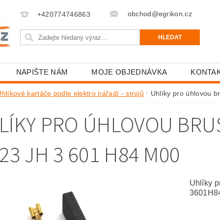
obchod@egrikon.cz
+420774746863
NAPIŠTE NÁM
MOJE OBJEDNÁVKA
KONTA
hlíkové kartáče podle elektro nářadí - strojů
Uhlíky pro úhlovou
LÍKY PRO ÚHLOVOU BR
23 JH 3 601 H84 M00
Uhlíky 
3601H8