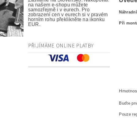
Uveden
na našem e-shopu můžete
samozřejmě i v eurech. Pro
Náhradní
zobrazení cen v eurech si v pravém
horním rohu překlikněte na ikonku
Při mont
EUR.
kefa, uhlík
PŘIJÍMÁME ONLINE PLATBY
carbon br
Kohlebürs
szczotki 
náhradní u
Hmotnos
Buďte prv
Pouze reg