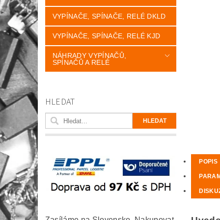
VYPÍNAČE, SPÍNAČE, RELÉ DKLD
VYPÍNAČE, SPÍNAČE, RELÉ KJD
NÁHRADY VYPÍNAČŮ,
SPÍNAČŮ A RELÉ
HLEDAT
POPIS
PARA
DISKU
Zasíláme na Slovensko. Nakupovat