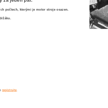
 za jeden pár.
h počtech, kterými je motor stroje osazen.
držáku.
3JH 3601H84M00
 3601H84M00
01H84M00
-23JH 3601H84M00
H84 M00 BOSCH GWS24-23JH 3601H84M00
se
registrujte
.