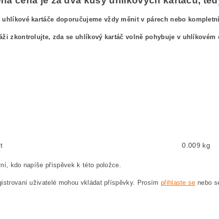
á cena je za dva kusy uhlíkových kartáčů, tedy
 uhlíkové kartáče doporučujeme vždy měnit v párech nebo kompletníc
áži zkontrolujte, zda se uhlíkový kartáč volně pohybuje v uhlíkovém 
ový kefa, uhlíkové kefy pre
BOSCH GWS 24-23 JH 3 601 H84 M00 BOSCH GWS24-2
ushes, carbon brush for BOSCH GWS 24-23 JH 3 601 H84 M00 BOSCH GWS24-23JH
ten, Kohlebürste für BOSCH GWS 24-23 JH 3 601 H84 M00 BOSCH GWS24-23JH 36
węglowe, szczotka węglowa do BOSCH GWS 24-23 JH 3 601 H84 M00 BOSCH GWS24
hlíkové kartáče, uhlík, uhlíkový kartáč, uhlíky pro BOSCH GWS 24-23 JH 3 601 
t
0.009 kg
ní, kdo napíše příspěvek k této položce.
istrovaní uživatelé mohou vkládat příspěvky. Prosím
přihlaste se
nebo 