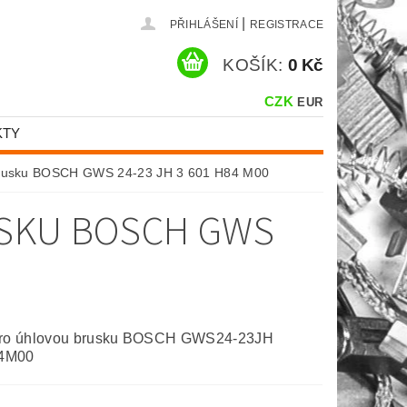
|
PŘIHLÁŠENÍ
REGISTRACE
KOŠÍK:
0 Kč
CZK
EUR
KTY
 brusku BOSCH GWS 24-23 JH 3 601 H84 M00
USKU BOSCH GWS
pro úhlovou brusku BOSCH GWS24-23JH
4M00