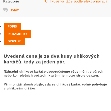
Kategorie
Uhlíkové kartáče podle elektro nářadí
Dotaz
POPIS
PARAMETRY
DISKUZE
Uvedená cena je za dva kusy uhlíkových
kartáčů, tedy za jeden pár.
Náhradní uhlíkové kartáče doporučujeme vždy měnit v párech
nebo kompletních počtech, kterými je motor stroje osazen.
Při montáži zkontrolujte, zda se uhlíkový kartáč volně pohybuje
v uhlíkovém držáku.
kefa, uhlíkový kefa, uhlíkové kefy pre
BOSCH GWS 24-180 LVI 3 601 H92 CB0
BOSCH GWS24-180LVI 3601H92CB0
carbon brushes, carbon brush for BOSCH GWS 24-180 LVI 3 601 H92 CB0