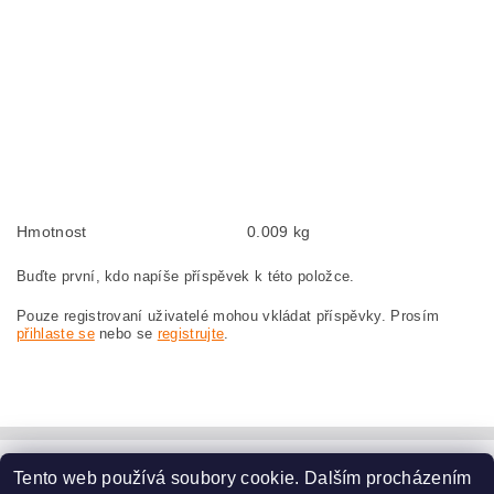
BOSCH GWS24-180LVI 3601H92CB0
Kohlebürsten, Kohlebürste für BOSCH GWS 24-180 LVI 3 601 H92 CB0 BOSCH
GWS24-180LVI 3601H92CB0
szczotki węglowe, szczotka węglowa do BOSCH GWS 24-180 LVI
3 601 H92 CB0 BOSCH GWS24-180LVI 3601H92CB0
náhradní uhlíkové kartáče, uhlík, uhlíkový kartáč, uhlíky pro BOSCH GWS 24-
180 LVI 3 601 H92 CB0 BOSCH GWS24-180LVI 3601H92CB0
Hmotnost
0.009 kg
Buďte první, kdo napíše příspěvek k této položce.
Pouze registrovaní uživatelé mohou vkládat příspěvky. Prosím
přihlaste se
nebo se
registrujte
.
Tento web používá soubory cookie. Dalším procházením
www.dodilny.cz