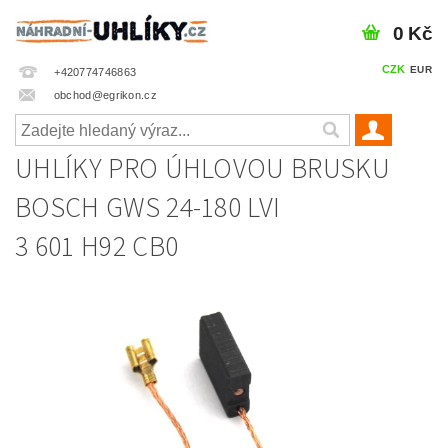
0 Kč
CZK
EUR
+420774746863
obchod@egrikon.cz
UHLÍKY PRO ÚHLOVOU BRUSKU
BOSCH GWS 24-180 LVI
3 601 H92 CB0