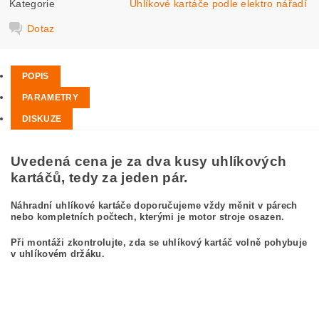
Kategorie
Uhlíkové kartáče podle elektro nářadí
Dotaz
POPIS
PARAMETRY
DISKUZE
Uvedená cena je za dva kusy uhlíkových
kartáčů, tedy za jeden pár.
Náhradní uhlíkové kartáče doporučujeme vždy měnit v párech
nebo kompletních počtech, kterými je motor stroje osazen.
Při montáži zkontrolujte, zda se uhlíkový kartáč volně pohybuje
v uhlíkovém držáku.
kefa, uhlíkový kefa, uhlíkové kefy pre
BOSCH GWS 24-180 JB 0 601 853 903
BOSCH GWS24-180JB 0601853903
carbon brushes, carbon brush for BOSCH GWS 24-180 JB 0 601 853 903