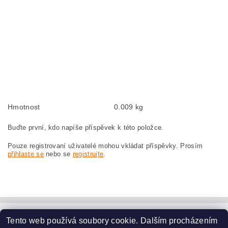
BOSCH GWS24-180JB 0601853903
Kohlebürsten, Kohlebürste für BOSCH GWS 24-180 JB 0 601 853 903 BOSCH
GWS24-180JB 0601853903
szczotki węglowe, szczotka węglowa do BOSCH GWS 24-180 JB 0 601 853 903
BOSCH GWS24-180JB 0601853903
náhradní uhlíkové kartáče, uhlík, uhlíkový kartáč, uhlíky pro BOSCH GWS 24-
180 JB 0 601 853 903 BOSCH GWS24-180JB 0601853903
Hmotnost
0.009 kg
Buďte první, kdo napíše příspěvek k této položce.
Pouze registrovaní uživatelé mohou vkládat příspěvky. Prosím
přihlaste se
nebo se
registrujte
.
Tento web používá soubory cookie. Dalším procházením
www.dodilny.cz