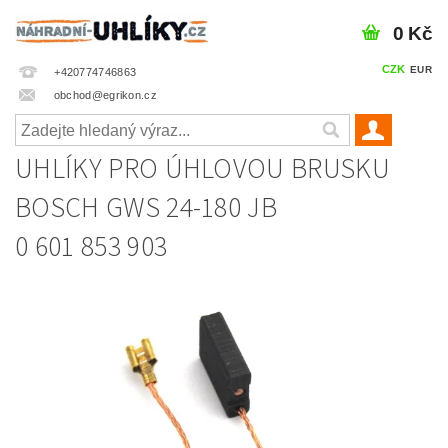
0 Kč
CZK
EUR
+420774746863
obchod@egrikon.cz
UHLÍKY PRO ÚHLOVOU BRUSKU
BOSCH GWS 24-180 JB
0 601 853 903