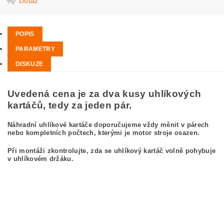
Dotaz
POPIS
PARAMETRY
DISKUZE
Uvedená cena je za dva kusy uhlíkových
kartáčů, tedy za jeden pár.
Náhradní uhlíkové kartáče doporučujeme vždy měnit v párech
nebo kompletních počtech, kterými je motor stroje osazen.
Při montáži zkontrolujte, zda se uhlíkový kartáč volně pohybuje
v uhlíkovém držáku.
kefa, uhlíkový kefa, uhlíkové kefy pre
BOSCH GWS 230 JH 3 601 H82 M02
BOSCH GWS230JH 3601H82M02
carbon brushes, carbon brush for BOSCH GWS 230 JH 3 601 H82 M02 BOSCH
GWS230JH 3601H82M02