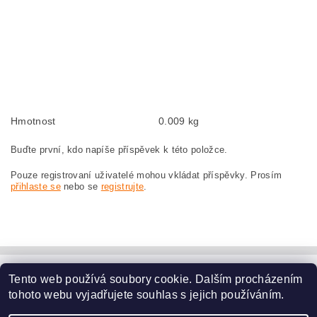
Kohlebürsten, Kohlebürste für BOSCH GWS 230 JH 3 601 H82 M02 BOSCH
GWS230JH 3601H82M02
szczotki węglowe, szczotka węglowa do BOSCH GWS 230 JH 3 601 H82 M02
BOSCH GWS230JH 3601H82M02
náhradní uhlíkové kartáče, uhlík, uhlíkový kartáč, uhlíky pro BOSCH GWS 230
JH 3 601 H82 M02 BOSCH GWS230JH 3601H82M02
Hmotnost
0.009 kg
Buďte první, kdo napíše příspěvek k této položce.
Pouze registrovaní uživatelé mohou vkládat příspěvky. Prosím
přihlaste se
nebo se
registrujte
.
Tento web používá soubory cookie. Dalším procházením
www.dodilny.cz
tohoto webu vyjadřujete souhlas s jejich používáním.