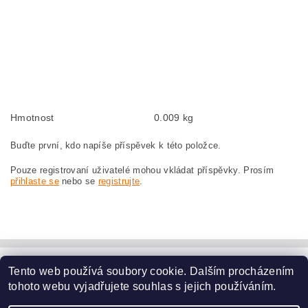
Kohlebürsten, Kohlebürste für BOSCH GWS 230 0 601 752 021 BOSCH
GWS230 0601752021
szczotki węglowe, szczotka węglowa do BOSCH GWS 230 0 601 752 021
BOSCH GWS230 0601752021
náhradní uhlíkové kartáče, uhlík, uhlíkový kartáč, uhlíky pro BOSCH GWS 230
0 601 752 021 BOSCH GWS230 0601752021
Hmotnost
0.009 kg
Buďte první, kdo napíše příspěvek k této položce.
Pouze registrovaní uživatelé mohou vkládat příspěvky. Prosím
přihlaste se
nebo se
registrujte
.
Tento web používá soubory cookie. Dalším procházením
www.dodilny.cz
tohoto webu vyjadřujete souhlas s jejich používáním.