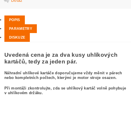
Dotaz
POPIS
PARAMETRY
DISKUZE
Uvedená cena je za dva kusy uhlíkových
kartáčů, tedy za jeden pár.
Náhradní uhlíkové kartáče doporučujeme vždy měnit v párech
nebo kompletních počtech, kterými je motor stroje osazen.
Při montáži zkontrolujte, zda se uhlíkový kartáč volně pohybuje
v uhlíkovém držáku.
kefa, uhlíkový kefa, uhlíkové kefy pre
BOSCH GWS 230 0 601 752 021 BOSCH
GWS230 0601752021
carbon brushes, carbon brush for BOSCH GWS 230 0 601 752 021 BOSCH
GWS230 0601752021