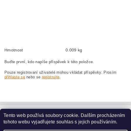
Kohlebürsten, Kohlebürste für BOSCH GWS 23-230 0 601 362 932 BOSCH
GWS23-230 0601362932
szczotki węglowe, szczotka węglowa do BOSCH GWS 23-230 0 601 362 932
BOSCH GWS23-230 0601362932
náhradní uhlíkové kartáče, uhlík, uhlíkový kartáč, uhlíky pro BOSCH GWS 23-
230 0 601 362 932 BOSCH GWS23-230 0601362932
Hmotnost
0.009 kg
Buďte první, kdo napíše příspěvek k této položce.
Pouze registrovaní uživatelé mohou vkládat příspěvky. Prosím
přihlaste se
nebo se
registrujte
.
Tento web používá soubory cookie. Dalším procházením
www.dodilny.cz
tohoto webu vyjadřujete souhlas s jejich používáním.