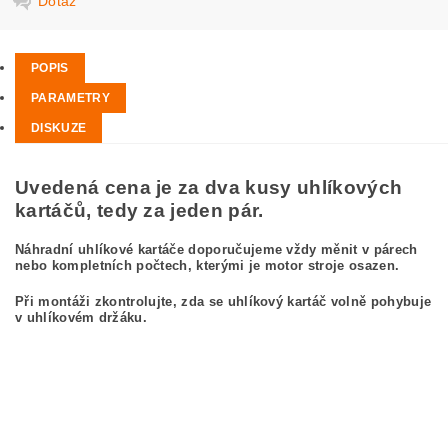
Dotaz
POPIS
PARAMETRY
DISKUZE
Uvedená cena je za dva kusy uhlíkových
kartáčů, tedy za jeden pár.
Náhradní uhlíkové kartáče doporučujeme vždy měnit v párech
nebo kompletních počtech, kterými je motor stroje osazen.
Při montáži zkontrolujte, zda se uhlíkový kartáč volně pohybuje
v uhlíkovém držáku.
kefa, uhlíkový kefa, uhlíkové kefy pre
BOSCH GWS 23-230 0 601 362 932
BOSCH GWS23-230 0601362932
carbon brushes, carbon brush for BOSCH GWS 23-230 0 601 362 932 BOSCH
GWS23-230 0601362932