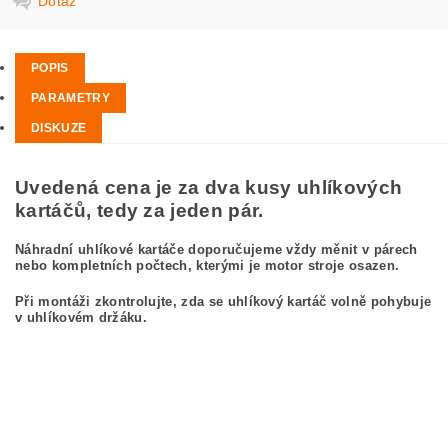
Dotaz
POPIS
PARAMETRY
DISKUZE
Uvedená cena je za dva kusy uhlíkových
kartáčů, tedy za jeden pár.
Náhradní uhlíkové kartáče doporučujeme vždy měnit v párech
nebo kompletních počtech, kterými je motor stroje osazen.
Při montáži zkontrolujte, zda se uhlíkový kartáč volně pohybuje
v uhlíkovém držáku.
kefa, uhlíkový kefa, uhlíkové kefy pre
BOSCH GWS 23-230 0 601 362 050
BOSCH GWS23-230 0601362050
carbon brushes, carbon brush for BOSCH GWS 23-230 0 601 362 050 BOSCH
GWS23-230 0601362050