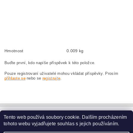
Kohlebürsten, Kohlebürste für BOSCH GWS 23-230 0 601 362 050 BOSCH
GWS23-230 0601362050
szczotki węglowe, szczotka węglowa do BOSCH GWS 23-230 0 601 362 050
BOSCH GWS23-230 0601362050
náhradní uhlíkové kartáče, uhlík, uhlíkový kartáč, uhlíky pro BOSCH GWS 23-
230 0 601 362 050 BOSCH GWS23-230 0601362050
Hmotnost
0.009 kg
Buďte první, kdo napíše příspěvek k této položce.
Pouze registrovaní uživatelé mohou vkládat příspěvky. Prosím
přihlaste se
nebo se
registrujte
.
Tento web používá soubory cookie. Dalším procházením
www.dodilny.cz
tohoto webu vyjadřujete souhlas s jejich používáním.