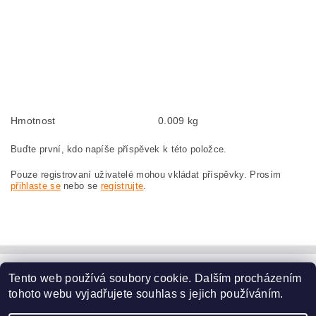
Kohlebürsten, Kohlebürste für BOSCH GWS 23-230 0 601 362 047 BOSCH
GWS23-230 0601362047
szczotki węglowe, szczotka węglowa do BOSCH GWS 23-230 0 601 362 047
BOSCH GWS23-230 0601362047
náhradní uhlíkové kartáče, uhlík, uhlíkový kartáč, uhlíky pro BOSCH GWS 23-
230 0 601 362 047 BOSCH GWS23-230 0601362047
Hmotnost
0.009 kg
Buďte první, kdo napíše příspěvek k této položce.
Pouze registrovaní uživatelé mohou vkládat příspěvky. Prosím
přihlaste se
nebo se
registrujte
.
Tento web používá soubory cookie. Dalším procházením
www.dodilny.cz
tohoto webu vyjadřujete souhlas s jejich používáním.