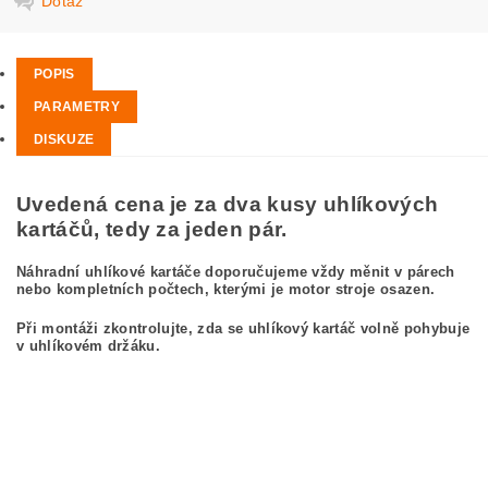
Dotaz
POPIS
PARAMETRY
DISKUZE
Uvedená cena je za dva kusy uhlíkových
kartáčů, tedy za jeden pár.
Náhradní uhlíkové kartáče doporučujeme vždy měnit v párech
nebo kompletních počtech, kterými je motor stroje osazen.
Při montáži zkontrolujte, zda se uhlíkový kartáč volně pohybuje
v uhlíkovém držáku.
kefa, uhlíkový kefa, uhlíkové kefy pre
BOSCH GWS 23-230 0 601 362 047
BOSCH GWS23-230 0601362047
carbon brushes, carbon brush for BOSCH GWS 23-230 0 601 362 047 BOSCH
GWS23-230 0601362047