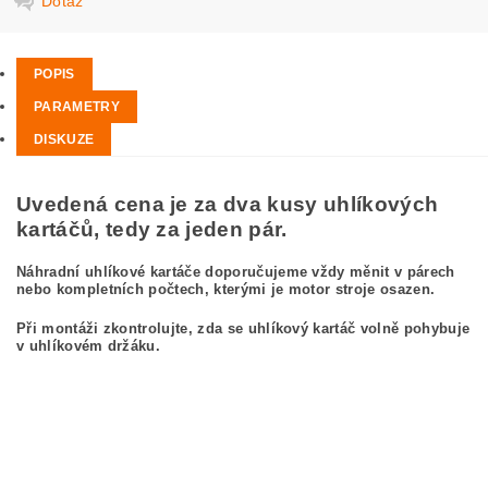
Dotaz
POPIS
PARAMETRY
DISKUZE
Uvedená cena je za dva kusy uhlíkových
kartáčů, tedy za jeden pár.
Náhradní uhlíkové kartáče doporučujeme vždy měnit v párech
nebo kompletních počtech, kterými je motor stroje osazen.
Při montáži zkontrolujte, zda se uhlíkový kartáč volně pohybuje
v uhlíkovém držáku.
kefa, uhlíkový kefa, uhlíkové kefy pre
BOSCH GWS 23-230 0 601 362 036
BOSCH GWS23-230 0601362036
carbon brushes, carbon brush for BOSCH GWS 23-230 0 601 362 036 BOSCH
GWS23-230 0601362036