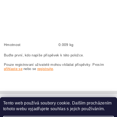
Kohlebürsten, Kohlebürste für BOSCH GWS 23-230 0 601 362 036 BOSCH
GWS23-230 0601362036
szczotki węglowe, szczotka węglowa do BOSCH GWS 23-230 0 601 362 036
BOSCH GWS23-230 0601362036
náhradní uhlíkové kartáče, uhlík, uhlíkový kartáč, uhlíky pro BOSCH GWS 23-
230 0 601 362 036 BOSCH GWS23-230 0601362036
Hmotnost
0.009 kg
Buďte první, kdo napíše příspěvek k této položce.
Pouze registrovaní uživatelé mohou vkládat příspěvky. Prosím
přihlaste se
nebo se
registrujte
.
Tento web používá soubory cookie. Dalším procházením
www.dodilny.cz
tohoto webu vyjadřujete souhlas s jejich používáním.