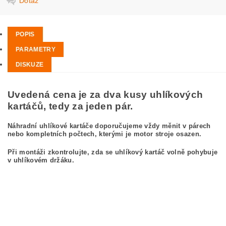
Dotaz
POPIS
PARAMETRY
DISKUZE
Uvedená cena je za dva kusy uhlíkových
kartáčů, tedy za jeden pár.
Náhradní uhlíkové kartáče doporučujeme vždy měnit v párech
nebo kompletních počtech, kterými je motor stroje osazen.
Při montáži zkontrolujte, zda se uhlíkový kartáč volně pohybuje
v uhlíkovém držáku.
kefa, uhlíkový kefa, uhlíkové kefy pre
BOSCH GWS 23-230 0 601 362 034
BOSCH GWS23-230 0601362034
carbon brushes, carbon brush for BOSCH GWS 23-230 0 601 362 034 BOSCH
GWS23-230 0601362034