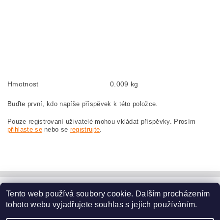
Kohlebürsten, Kohlebürste für BOSCH GWS 23-230 0 601 362 034 BOSCH
GWS23-230 0601362034
szczotki węglowe, szczotka węglowa do BOSCH GWS 23-230 0 601 362 034
BOSCH GWS23-230 0601362034
náhradní uhlíkové kartáče, uhlík, uhlíkový kartáč, uhlíky pro BOSCH GWS 23-
230 0 601 362 034 BOSCH GWS23-230 0601362034
Hmotnost
0.009 kg
Buďte první, kdo napíše příspěvek k této položce.
Pouze registrovaní uživatelé mohou vkládat příspěvky. Prosím
přihlaste se
nebo se
registrujte
.
Tento web používá soubory cookie. Dalším procházením
www.dodilny.cz
tohoto webu vyjadřujete souhlas s jejich používáním.