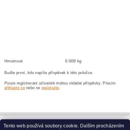
BOSCH GWS23-180+SDS 0601753180
Kohlebürsten, Kohlebürste für BOSCH GWS 23-180 + SDS 0 601 753 180
BOSCH GWS23-180+SDS 0601753180
szczotki węglowe, szczotka węglowa do BOSCH GWS 23-180 + SDS
0 601 753 180 BOSCH GWS23-180+SDS 0601753180
náhradní uhlíkové kartáče, uhlík, uhlíkový kartáč, uhlíky pro BOSCH GWS 23-
180 + SDS 0 601 753 180 BOSCH GWS23-180+SDS 0601753180
Hmotnost
0.009 kg
Buďte první, kdo napíše příspěvek k této položce.
Pouze registrovaní uživatelé mohou vkládat příspěvky. Prosím
přihlaste se
nebo se
registrujte
.
Tento web používá soubory cookie. Dalším procházením
www.dodilny.cz