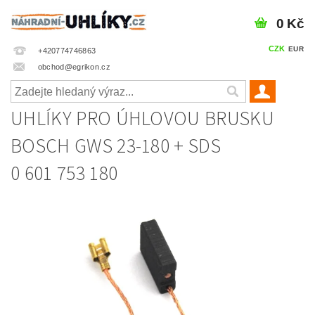
0 Kč
CZK
EUR
+420774746863
obchod@egrikon.cz
UHLÍKY PRO ÚHLOVOU BRUSKU
BOSCH GWS 23-180 + SDS
0 601 753 180