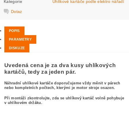
Kategorie
Uhlíkové kartáče podle elektro nářadí
Dotaz
POPIS
PARAMETRY
DISKUZE
Uvedená cena je za dva kusy uhlíkových
kartáčů, tedy za jeden pár.
Náhradní uhlíkové kartáče doporučujeme vždy měnit v párech
nebo kompletních počtech, kterými je motor stroje osazen.
Při montáži zkontrolujte, zda se uhlíkový kartáč volně pohybuje
v uhlíkovém držáku.
kefa, uhlíkový kefa, uhlíkové kefy pre
BOSCH GWS 23-180 + SDS
0 601 753 180 BOSCH GWS23-180+SDS 0601753180
carbon brushes, carbon brush for BOSCH GWS 23-180 + SDS 0 601 753 180