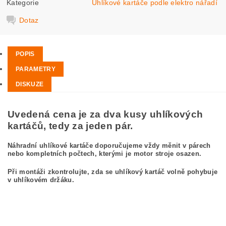
Kategorie
Uhlíkové kartáče podle elektro nářadí
Dotaz
POPIS
PARAMETRY
DISKUZE
Uvedená cena je za dva kusy uhlíkových
kartáčů, tedy za jeden pár.
Náhradní uhlíkové kartáče doporučujeme vždy měnit v párech
nebo kompletních počtech, kterými je motor stroje osazen.
Při montáži zkontrolujte, zda se uhlíkový kartáč volně pohybuje
v uhlíkovém držáku.
kefa, uhlíkový kefa, uhlíkové kefy pre
BOSCH GWS 23-180 JS 0 601 753 972
BOSCH GWS23-180JS 0601753972
carbon brushes, carbon brush for BOSCH GWS 23-180 JS 0 601 753 972