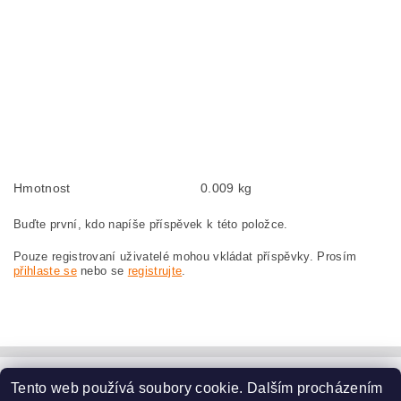
BOSCH GWS23-180JS 0601753972
Kohlebürsten, Kohlebürste für BOSCH GWS 23-180 JS 0 601 753 972 BOSCH
GWS23-180JS 0601753972
szczotki węglowe, szczotka węglowa do BOSCH GWS 23-180 JS 0 601 753 972
BOSCH GWS23-180JS 0601753972
náhradní uhlíkové kartáče, uhlík, uhlíkový kartáč, uhlíky pro BOSCH GWS 23-
180 JS 0 601 753 972 BOSCH GWS23-180JS 0601753972
Hmotnost
0.009 kg
Buďte první, kdo napíše příspěvek k této položce.
Pouze registrovaní uživatelé mohou vkládat příspěvky. Prosím
přihlaste se
nebo se
registrujte
.
Tento web používá soubory cookie. Dalším procházením
www.dodilny.cz