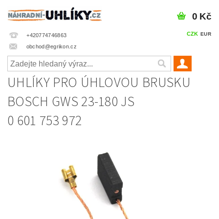
0 Kč
CZK
EUR
+420774746863
obchod@egrikon.cz
UHLÍKY PRO ÚHLOVOU BRUSKU
BOSCH GWS 23-180 JS
0 601 753 972