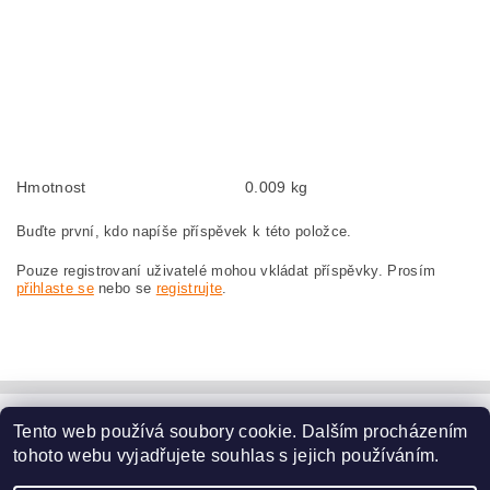
Kohlebürsten, Kohlebürste für BOSCH GWS 23-180 0 601 753 037 BOSCH
GWS23-180 0601753037
szczotki węglowe, szczotka węglowa do BOSCH GWS 23-180 0 601 753 037
BOSCH GWS23-180 0601753037
náhradní uhlíkové kartáče, uhlík, uhlíkový kartáč, uhlíky pro BOSCH GWS 23-
180 0 601 753 037 BOSCH GWS23-180 0601753037
Hmotnost
0.009 kg
Buďte první, kdo napíše příspěvek k této položce.
Pouze registrovaní uživatelé mohou vkládat příspěvky. Prosím
přihlaste se
nebo se
registrujte
.
Tento web používá soubory cookie. Dalším procházením
www.dodilny.cz
tohoto webu vyjadřujete souhlas s jejich používáním.