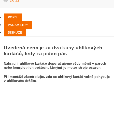
Dotaz
POPIS
PARAMETRY
DISKUZE
Uvedená cena je za dva kusy uhlíkových
kartáčů, tedy za jeden pár.
Náhradní uhlíkové kartáče doporučujeme vždy měnit v párech
nebo kompletních počtech, kterými je motor stroje osazen.
Při montáži zkontrolujte, zda se uhlíkový kartáč volně pohybuje
v uhlíkovém držáku.
kefa, uhlíkový kefa, uhlíkové kefy pre
BOSCH GWS 23-180 0 601 753 037
BOSCH GWS23-180 0601753037
carbon brushes, carbon brush for BOSCH GWS 23-180 0 601 753 037 BOSCH
GWS23-180 0601753037