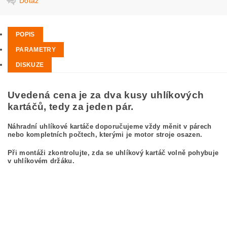
Dotaz
POPIS
PARAMETRY
DISKUZE
Uvedená cena je za dva kusy uhlíkových
kartáčů, tedy za jeden pár.
Náhradní uhlíkové kartáče doporučujeme vždy měnit v párech
nebo kompletních počtech, kterými je motor stroje osazen.
Při montáži zkontrolujte, zda se uhlíkový kartáč volně pohybuje
v uhlíkovém držáku.
kefa, uhlíkový kefa, uhlíkové kefy pre
BOSCH GWS 23-180 0 601 361 003
BOSCH GWS23-180 0601361003
carbon brushes, carbon brush for BOSCH GWS 23-180 0 601 361 003 BOSCH
GWS23-180 0601361003