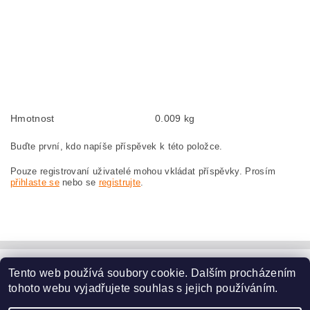
Kohlebürsten, Kohlebürste für BOSCH GWS 23-180 0 601 361 003 BOSCH
GWS23-180 0601361003
szczotki węglowe, szczotka węglowa do BOSCH GWS 23-180 0 601 361 003
BOSCH GWS23-180 0601361003
náhradní uhlíkové kartáče, uhlík, uhlíkový kartáč, uhlíky pro BOSCH GWS 23-
180 0 601 361 003 BOSCH GWS23-180 0601361003
Hmotnost
0.009 kg
Buďte první, kdo napíše příspěvek k této položce.
Pouze registrovaní uživatelé mohou vkládat příspěvky. Prosím
přihlaste se
nebo se
registrujte
.
Tento web používá soubory cookie. Dalším procházením
www.dodilny.cz
tohoto webu vyjadřujete souhlas s jejich používáním.