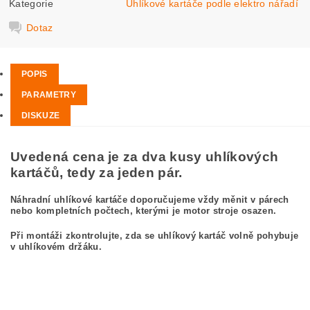
Kategorie
Uhlíkové kartáče podle elektro nářadí
Dotaz
POPIS
PARAMETRY
DISKUZE
Uvedená cena je za dva kusy uhlíkových
kartáčů, tedy za jeden pár.
Náhradní uhlíkové kartáče doporučujeme vždy měnit v párech
nebo kompletních počtech, kterými je motor stroje osazen.
Při montáži zkontrolujte, zda se uhlíkový kartáč volně pohybuje
v uhlíkovém držáku.
kefa, uhlíkový kefa, uhlíkové kefy pre
BOSCH GWS 22-180 LV 3 601 H90 E80
BOSCH GWS22-180LV 3601H90E80
carbon brushes, carbon brush for BOSCH GWS 22-180 LV 3 601 H90 E80