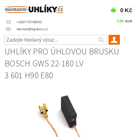
0 Kč
CZK
EUR
+420774746863
obchod@egrikon.cz
UHLÍKY PRO ÚHLOVOU BRUSKU
BOSCH GWS 22-180 LV
3 601 H90 E80