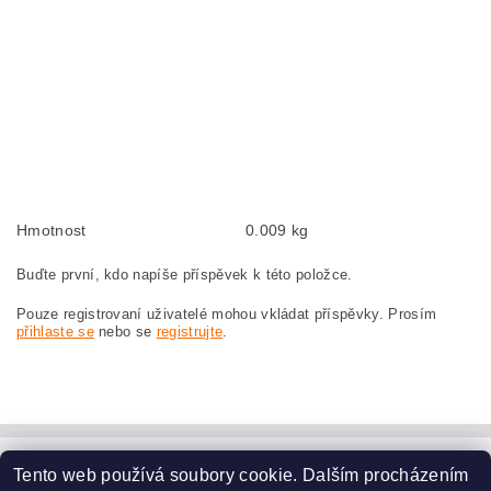
BOSCH GWS22-180LV 3601H90E80
Kohlebürsten, Kohlebürste für BOSCH GWS 22-180 LV 3 601 H90 E80 BOSCH
GWS22-180LV 3601H90E80
szczotki węglowe, szczotka węglowa do BOSCH GWS 22-180 LV 3 601 H90 E80
BOSCH GWS22-180LV 3601H90E80
náhradní uhlíkové kartáče, uhlík, uhlíkový kartáč, uhlíky pro BOSCH GWS 22-
180 LV 3 601 H90 E80 BOSCH GWS22-180LV 3601H90E80
Hmotnost
0.009 kg
Buďte první, kdo napíše příspěvek k této položce.
Pouze registrovaní uživatelé mohou vkládat příspěvky. Prosím
přihlaste se
nebo se
registrujte
.
Tento web používá soubory cookie. Dalším procházením
www.dodilny.cz