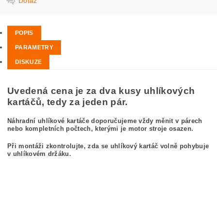
Dotaz
POPIS
PARAMETRY
DISKUZE
Uvedená cena je za dva kusy uhlíkových
kartáčů, tedy za jeden pár.
Náhradní uhlíkové kartáče doporučujeme vždy měnit v párech
nebo kompletních počtech, kterými je motor stroje osazen.
Při montáži zkontrolujte, zda se uhlíkový kartáč volně pohybuje
v uhlíkovém držáku.
kefa, uhlíkový kefa, uhlíkové kefy pre
BOSCH GWS 22-180 3 601 H81 AL0
BOSCH GWS22-180 3601H81AL0
carbon brushes, carbon brush for BOSCH GWS 22-180 3 601 H81 AL0 BOSCH
GWS22-180 3601H81AL0