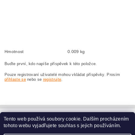
Kohlebürsten, Kohlebürste für BOSCH GWS 22-180 3 601 H81 AL0 BOSCH
GWS22-180 3601H81AL0
szczotki węglowe, szczotka węglowa do BOSCH GWS 22-180 3 601 H81 AL0
BOSCH GWS22-180 3601H81AL0
náhradní uhlíkové kartáče, uhlík, uhlíkový kartáč, uhlíky pro BOSCH GWS 22-
180 3 601 H81 AL0 BOSCH GWS22-180 3601H81AL0
Hmotnost
0.009 kg
Buďte první, kdo napíše příspěvek k této položce.
Pouze registrovaní uživatelé mohou vkládat příspěvky. Prosím
přihlaste se
nebo se
registrujte
.
Tento web používá soubory cookie. Dalším procházením
www.dodilny.cz
tohoto webu vyjadřujete souhlas s jejich používáním.