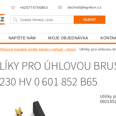
obchod@egrikon.cz
+420774746863
NAPIŠTE NÁM
MOJE OBJEDNÁVKA
KONTA
hlíkové kartáče podle elektro nářadí - strojů
Uhlíky pro úhlovou
LÍKY PRO ÚHLOVOU BR
230 HV 0 601 852 B65
Uhlíky 
060185