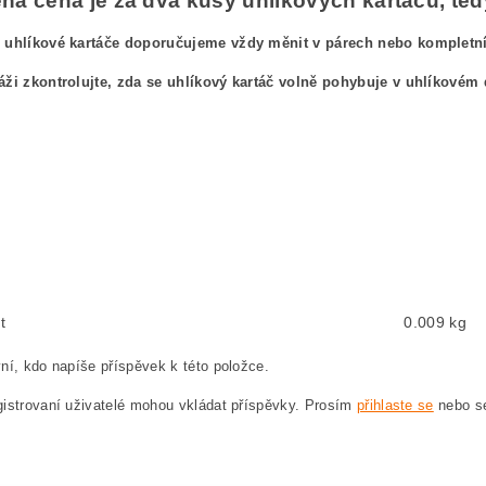
á cena je za dva kusy uhlíkových kartáčů, tedy
 uhlíkové kartáče doporučujeme vždy měnit v párech nebo kompletníc
áži zkontrolujte, zda se uhlíkový kartáč volně pohybuje v uhlíkovém 
ový kefa, uhlíkové kefy pre
BOSCH GWS 21-230 HV 0 601 852 B65 BOSCH GWS21-2
ushes, carbon brush for BOSCH GWS 21-230 HV 0 601 852 B65 BOSCH GWS21-230H
ten, Kohlebürste für BOSCH GWS 21-230 HV 0 601 852 B65 BOSCH GWS21-230HV 0
węglowe, szczotka węglowa do BOSCH GWS 21-230 HV 0 601 852 B65 BOSCH GWS2
hlíkové kartáče, uhlík, uhlíkový kartáč, uhlíky pro BOSCH GWS 21-230 HV 0 601 
t
0.009 kg
ní, kdo napíše příspěvek k této položce.
istrovaní uživatelé mohou vkládat příspěvky. Prosím
přihlaste se
nebo 