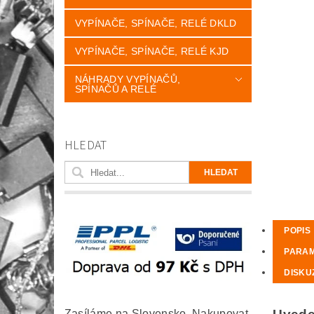
VYPÍNAČE, SPÍNAČE, RELÉ DKLD
VYPÍNAČE, SPÍNAČE, RELÉ KJD
NÁHRADY VYPÍNAČŮ,
SPÍNAČŮ A RELÉ
HLEDAT
POPIS
PARA
DISKU
Zasíláme na Slovensko. Nakupovat