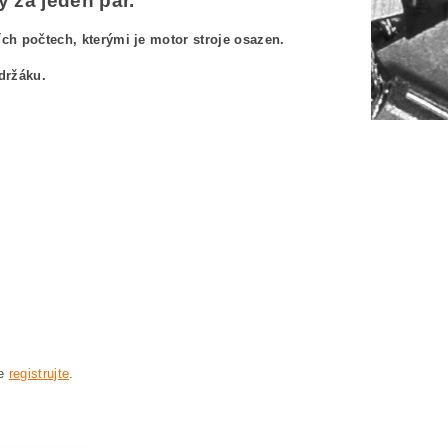
 za jeden pár.
h počtech, kterými je motor stroje osazen.
držáku.
30HV 0601852B65
V 0601852B65
601852B65
1-230HV 0601852B65
852 B65 BOSCH GWS21-230HV 0601852B65
se
registrujte
.