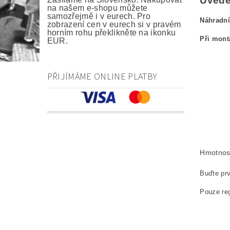
Uveden
na našem e-shopu můžete
samozřejmě i v eurech. Pro
Náhradní
zobrazení cen v eurech si v pravém
horním rohu překlikněte na ikonku
Při mont
EUR.
kefa, uhlík
PŘIJÍMÁME ONLINE PLATBY
carbon br
Kohlebürs
szczotki 
náhradní u
Hmotnos
Buďte prv
Pouze reg