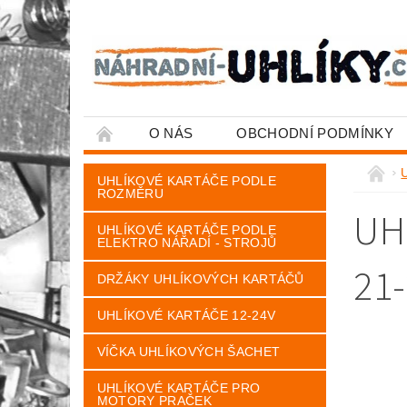
O NÁS
OBCHODNÍ PODMÍNKY
U
UHLÍKOVÉ KARTÁČE PODLE
ROZMĚRU
UH
UHLÍKOVÉ KARTÁČE PODLE
ELEKTRO NÁŘADÍ - STROJŮ
21-
DRŽÁKY UHLÍKOVÝCH KARTÁČŮ
UHLÍKOVÉ KARTÁČE 12-24V
VÍČKA UHLÍKOVÝCH ŠACHET
UHLÍKOVÉ KARTÁČE PRO
MOTORY PRAČEK