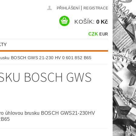
|
PŘIHLÁŠENÍ
REGISTRACE
KOŠÍK:
0 Kč
CZK
EUR
KTY
 brusku BOSCH GWS 21-230 HV 0 601 852 B65
USKU BOSCH GWS
pro úhlovou brusku BOSCH GWS21-230HV
2B65