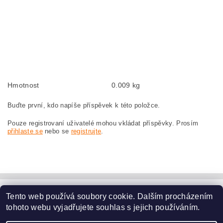
Kohlebürsten, Kohlebürste für BOSCH GWS 21-230 H 0 601 852 042 BOSCH
GWS21-230H 0601852042
szczotki węglowe, szczotka węglowa do BOSCH GWS 21-230 H 0 601 852 042
BOSCH GWS21-230H 0601852042
náhradní uhlíkové kartáče, uhlík, uhlíkový kartáč, uhlíky pro BOSCH GWS 21-
230 H 0 601 852 042 BOSCH GWS21-230H 0601852042
Hmotnost
0.009 kg
Buďte první, kdo napíše příspěvek k této položce.
Pouze registrovaní uživatelé mohou vkládat příspěvky. Prosím
přihlaste se
nebo se
registrujte
.
Tento web používá soubory cookie. Dalším procházením
www.dodilny.cz
tohoto webu vyjadřujete souhlas s jejich používáním.