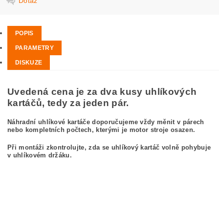
Dotaz
POPIS
PARAMETRY
DISKUZE
Uvedená cena je za dva kusy uhlíkových
kartáčů, tedy za jeden pár.
Náhradní uhlíkové kartáče doporučujeme vždy měnit v párech
nebo kompletních počtech, kterými je motor stroje osazen.
Při montáži zkontrolujte, zda se uhlíkový kartáč volně pohybuje
v uhlíkovém držáku.
kefa, uhlíkový kefa, uhlíkové kefy pre
BOSCH GWS 21-230 H 0 601 852 042
BOSCH GWS21-230H 0601852042
carbon brushes, carbon brush for BOSCH GWS 21-230 H 0 601 852 042
BOSCH GWS21-230H 0601852042