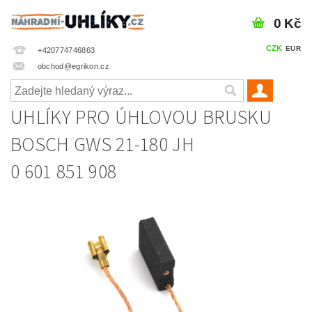
0 Kč
CZK
EUR
+420774746863
obchod@egrikon.cz
UHLÍKY PRO ÚHLOVOU BRUSKU
BOSCH GWS 21-180 JH
0 601 851 908