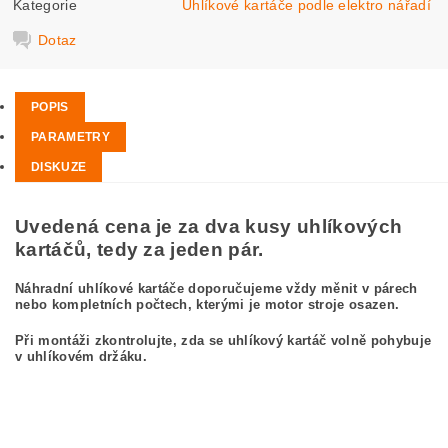
Kategorie
Uhlíkové kartáče podle elektro nářadí
Dotaz
POPIS
PARAMETRY
DISKUZE
Uvedená cena je za dva kusy uhlíkových
kartáčů, tedy za jeden pár.
Náhradní uhlíkové kartáče doporučujeme vždy měnit v párech
nebo kompletních počtech, kterými je motor stroje osazen.
Při montáži zkontrolujte, zda se uhlíkový kartáč volně pohybuje
v uhlíkovém držáku.
kefa, uhlíkový kefa, uhlíkové kefy pre
BOSCH GWS 21-180 JH 0 601 851 908
BOSCH GWS21-180JH 0601851908
carbon brushes, carbon brush for BOSCH GWS 21-180 JH 0 601 851 908