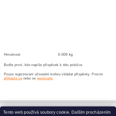
BOSCH GWS21-180JH 0601851908
Kohlebürsten, Kohlebürste für BOSCH GWS 21-180 JH 0 601 851 908 BOSCH
GWS21-180JH 0601851908
szczotki węglowe, szczotka węglowa do BOSCH GWS 21-180 JH 0 601 851 908
BOSCH GWS21-180JH 0601851908
náhradní uhlíkové kartáče, uhlík, uhlíkový kartáč, uhlíky pro BOSCH GWS 21-
180 JH 0 601 851 908 BOSCH GWS21-180JH 0601851908
Hmotnost
0.009 kg
Buďte první, kdo napíše příspěvek k této položce.
Pouze registrovaní uživatelé mohou vkládat příspěvky. Prosím
přihlaste se
nebo se
registrujte
.
Tento web používá soubory cookie. Dalším procházením
www.dodilny.cz