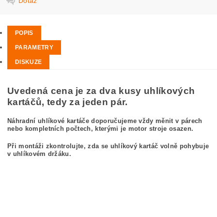
Dotaz
POPIS
PARAMETRY
DISKUZE
Uvedená cena je za dva kusy uhlíkových
kartáčů, tedy za jeden pár.
Náhradní uhlíkové kartáče doporučujeme vždy měnit v párech
nebo kompletních počtech, kterými je motor stroje osazen.
Při montáži zkontrolujte, zda se uhlíkový kartáč volně pohybuje
v uhlíkovém držáku.
kefa, uhlíkový kefa, uhlíkové kefy pre
BOSCH GWS 21-180 H 0 601 851 050
BOSCH GWS21-180H 0601851050
carbon brushes, carbon brush for BOSCH GWS 21-180 H 0 601 851 050
BOSCH GWS21-180H 0601851050