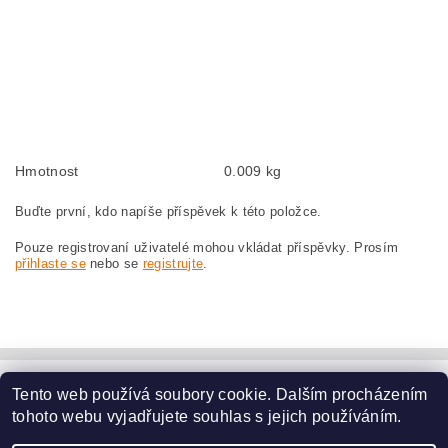
Kohlebürsten, Kohlebürste für BOSCH GWS 21-180 H 0 601 851 050 BOSCH
GWS21-180H 0601851050
szczotki węglowe, szczotka węglowa do BOSCH GWS 21-180 H 0 601 851 050
BOSCH GWS21-180H 0601851050
náhradní uhlíkové kartáče, uhlík, uhlíkový kartáč, uhlíky pro BOSCH GWS 21-
180 H 0 601 851 050 BOSCH GWS21-180H 0601851050
Hmotnost
0.009 kg
Buďte první, kdo napíše příspěvek k této položce.
Pouze registrovaní uživatelé mohou vkládat příspěvky. Prosím
přihlaste se
nebo se
registrujte
.
Tento web používá soubory cookie. Dalším procházením
www.dodilny.cz
tohoto webu vyjadřujete souhlas s jejich používáním.