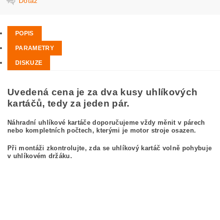
Dotaz
POPIS
PARAMETRY
DISKUZE
Uvedená cena je za dva kusy uhlíkových
kartáčů, tedy za jeden pár.
Náhradní uhlíkové kartáče doporučujeme vždy měnit v párech
nebo kompletních počtech, kterými je motor stroje osazen.
Při montáži zkontrolujte, zda se uhlíkový kartáč volně pohybuje
v uhlíkovém držáku.
kefa, uhlíkový kefa, uhlíkové kefy pre
BOSCH GWS 21-180 0 601 356 803
BOSCH GWS21-180 0601356803
carbon brushes, carbon brush for BOSCH GWS 21-180 0 601 356 803 BOSCH
GWS21-180 0601356803