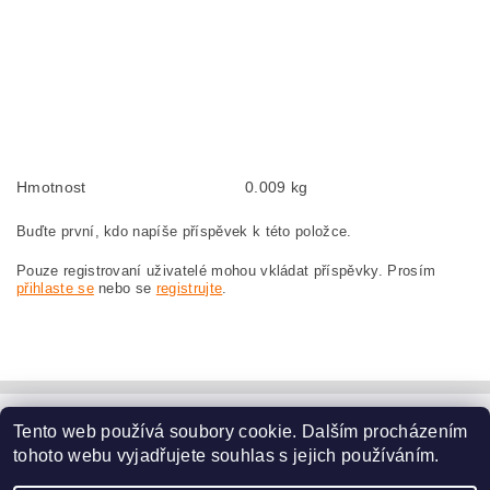
Kohlebürsten, Kohlebürste für BOSCH GWS 21-180 0 601 356 803 BOSCH
GWS21-180 0601356803
szczotki węglowe, szczotka węglowa do BOSCH GWS 21-180 0 601 356 803
BOSCH GWS21-180 0601356803
náhradní uhlíkové kartáče, uhlík, uhlíkový kartáč, uhlíky pro BOSCH GWS 21-
180 0 601 356 803 BOSCH GWS21-180 0601356803
Hmotnost
0.009 kg
Buďte první, kdo napíše příspěvek k této položce.
Pouze registrovaní uživatelé mohou vkládat příspěvky. Prosím
přihlaste se
nebo se
registrujte
.
Tento web používá soubory cookie. Dalším procházením
www.dodilny.cz
tohoto webu vyjadřujete souhlas s jejich používáním.