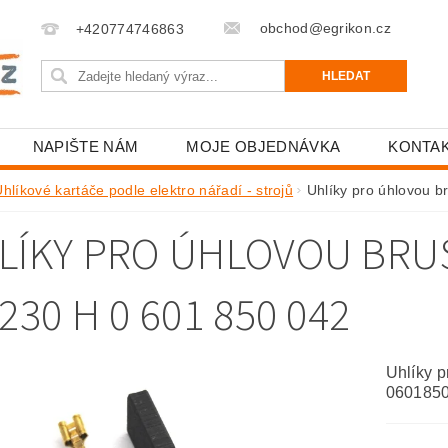
obchod@egrikon.cz
+420774746863
NAPIŠTE NÁM
MOJE OBJEDNÁVKA
KONTA
hlíkové kartáče podle elektro nářadí - strojů
Uhlíky pro úhlovou
LÍKY PRO ÚHLOVOU BR
230 H 0 601 850 042
Uhlíky 
060185