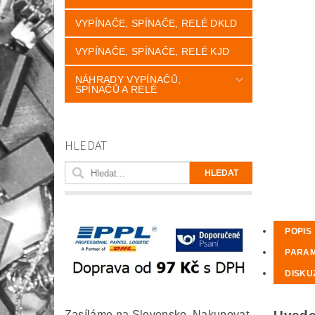
VYPÍNAČE, SPÍNAČE, RELÉ DKLD
VYPÍNAČE, SPÍNAČE, RELÉ KJD
NÁHRADY VYPÍNAČŮ,
SPÍNAČŮ A RELÉ
HLEDAT
POPIS
PARA
DISKU
Zasíláme na Slovensko. Nakupovat