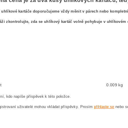
á cena je za dva kusy uhlíkových kartáčů, tedy
 uhlíkové kartáče doporučujeme vždy měnit v párech nebo kompletníc
áži zkontrolujte, zda se uhlíkový kartáč volně pohybuje v uhlíkovém 
ový kefa, uhlíkové kefy pre
BOSCH GWS 20-230 H 0 601 850 042 BOSCH GWS20-230
ushes, carbon brush for BOSCH GWS 20-230 H 0 601 850 042 BOSCH GWS20-230H 0
ten, Kohlebürste für BOSCH GWS 20-230 H 0 601 850 042 BOSCH GWS20-230H 0601
węglowe, szczotka węglowa do BOSCH GWS 20-230 H 0 601 850 042 BOSCH GWS20-
hlíkové kartáče, uhlík, uhlíkový kartáč, uhlíky pro BOSCH GWS 20-230 H 0 601 8
t
0.009 kg
ní, kdo napíše příspěvek k této položce.
istrovaní uživatelé mohou vkládat příspěvky. Prosím
přihlaste se
nebo 