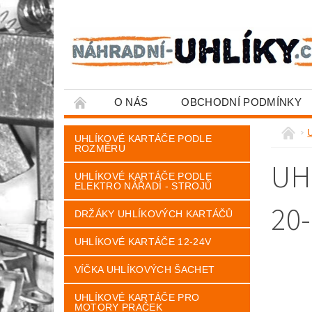
O NÁS
OBCHODNÍ PODMÍNKY
U
UHLÍKOVÉ KARTÁČE PODLE
ROZMĚRU
UH
UHLÍKOVÉ KARTÁČE PODLE
ELEKTRO NÁŘADÍ - STROJŮ
20-
DRŽÁKY UHLÍKOVÝCH KARTÁČŮ
UHLÍKOVÉ KARTÁČE 12-24V
VÍČKA UHLÍKOVÝCH ŠACHET
UHLÍKOVÉ KARTÁČE PRO
MOTORY PRAČEK