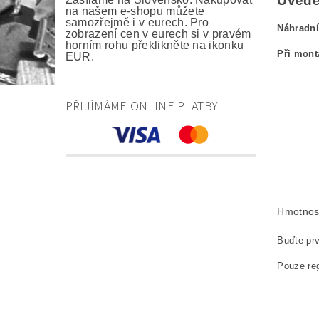
Uveden
na našem e-shopu můžete
samozřejmě i v eurech. Pro
Náhradní
zobrazení cen v eurech si v pravém
horním rohu překlikněte na ikonku
Při mont
EUR.
kefa, uhlík
PŘIJÍMÁME ONLINE PLATBY
carbon br
Kohlebürs
szczotki 
náhradní u
Hmotnos
Buďte prv
Pouze reg