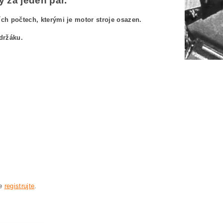
 za jeden pár.
h počtech, kterými je motor stroje osazen.
držáku.
H 0601850042
601850042
850042
230H 0601850042
50 042 BOSCH GWS20-230H 0601850042
se
registrujte
.